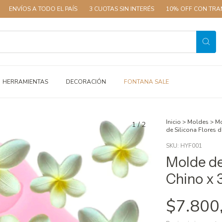
A TODO EL PAÍS
3 CUOTAS SIN INTERÉS
10% OFF CON TRANSFERENCI
HERRAMIENTAS
DECORACIÓN
FONTANA SALE
Inicio
>
Moldes
>
Mo
1
/
2
de Silicona Flores d
SKU:
HYF001
Molde de
Chino x 
$7.800