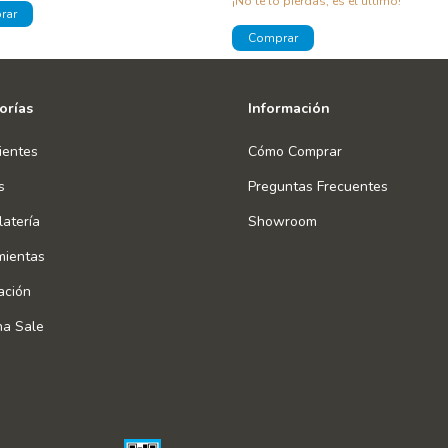
¡No te lo pierdas, es el último!
orías
Información
ientes
Cómo Comprar
s
Preguntas Frecuentes
atería
Showroom
mientas
ación
na Sale