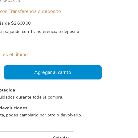
os
$6.446,28
con
Transferencia o depósito
rés de
$2.600,00
o
pagando con Transferencia o depósito
, es el último!
otegida
uidados durante toda la compra.
devoluciones
sta, podés cambiarlo por otro o devolverlo.
Cambiar CP