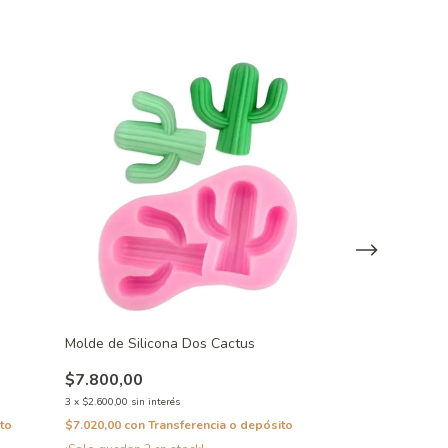
Molde de Silico
Molde de Silicona Dos Cactus
$4.500,00
$7.800,00
3
x
$1.500,00
sin inte
3
x
$2.600,00
sin interés
$4.050,00
con
Tra
to
$7.020,00
con
Transferencia o depósito