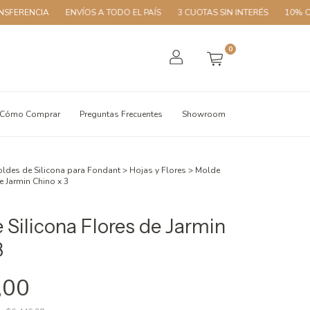
A
ENVÍOS A TODO EL PAÍS
3 CUOTAS SIN INTERÉS
10% OFF CON T
0
Cómo Comprar
Preguntas Frecuentes
Showroom
ldes de Silicona para Fondant
>
Hojas y Flores
>
Molde
e Jarmin Chino x 3
 Silicona Flores de Jarmin
3
,00