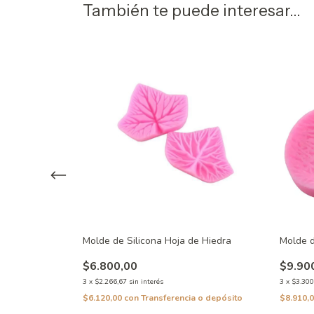
También te puede interesar...
 Cerezo, Hojas y
Molde de Silicona Hoja de Hiedra
Molde d
$6.800,00
$9.90
3
x
$2.266,67
sin interés
3
x
$3.300
$6.120,00
con
Transferencia o depósito
$8.910,
 o depósito