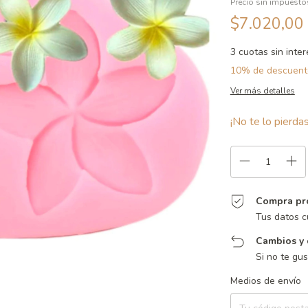
Precio sin impuest
$7.020,00
3
cuotas sin inte
10% de descuent
Ver más detalles
¡No te lo pierdas
Compra pr
Tus datos c
Cambios y 
Si no te gu
Entregas para el CP:
Medios de envío