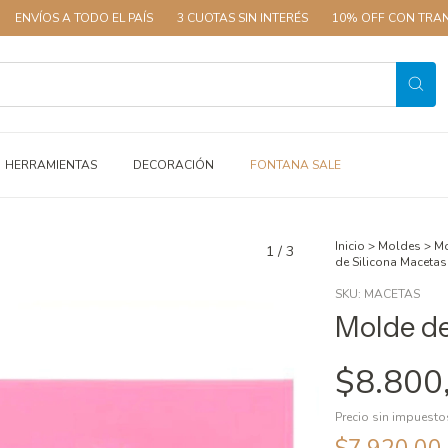
 TODO EL PAÍS
3 CUOTAS SIN INTERÉS
10% OFF CON TRANSFERENCI
HERRAMIENTAS
DECORACIÓN
FONTANA SALE
Inicio
>
Moldes
>
Mo
1
/
3
de Silicona Macetas
SKU:
MACETAS
Molde de
$8.800
Precio sin impuest