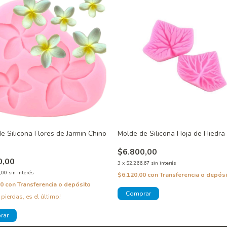
e Silicona Flores de Jarmin Chino
Molde de Silicona Hoja de Hiedra
$6.800,00
0,00
3
x
$2.266,67
sin interés
,00
sin interés
$6.120,00
con
Transferencia o depósi
00
con
Transferencia o depósito
 pierdas, es el último!