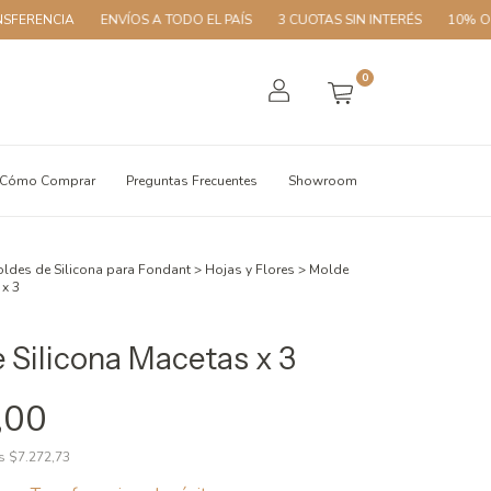
A
ENVÍOS A TODO EL PAÍS
3 CUOTAS SIN INTERÉS
10% OFF CON TR
0
Cómo Comprar
Preguntas Frecuentes
Showroom
ldes de Silicona para Fondant
>
Hojas y Flores
>
Molde
 x 3
 Silicona Macetas x 3
,00
os
$7.272,73