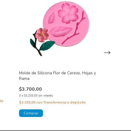
Molde de Silicona Flor de Cerezo, Hojas y
Molde de Silico
Rama
$7.800,00
$3.700,00
3
x
$2.600,00
sin inte
3
x
$1.233,33
sin interés
to
$7.020,00
con
Tra
$3.330,00
con
Transferencia o depósito
¡Solo quedan
2
en