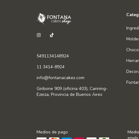
Categ
Ingred
Molde
Chocol
5491134148924
Herra
11 3414-8924
Decor
info@fontanacakes.com
Fonta
Giribone 909 (oficina 403), Canning-
Ezeiza, Provincia de Buenos Aires
Medios de pago
Medio
envío