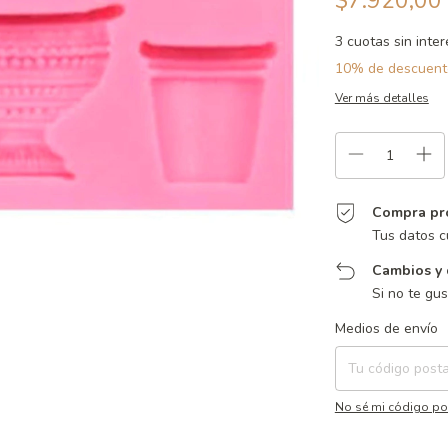
$7.920,00
3
cuotas sin inte
10% de descuent
Ver más detalles
Compra pr
Tus datos c
Cambios y 
Si no te gu
Entregas para el CP:
Medios de envío
No sé mi código po