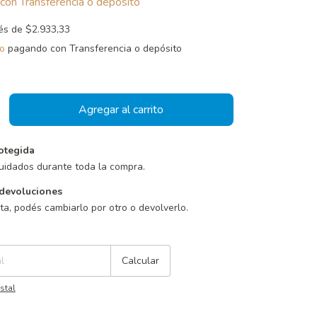
con
Transferencia o depósito
rés de
$2.933,33
o
pagando con Transferencia o depósito
otegida
uidados durante toda la compra.
devoluciones
sta, podés cambiarlo por otro o devolverlo.
Cambiar CP
Calcular
stal