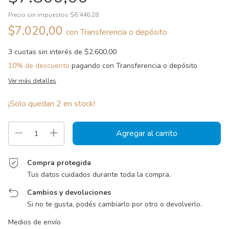
Precio sin impuestos
$6.446,28
$7.020,00
con
Transferencia o depósito
3
cuotas sin interés de
$2.600,00
10% de descuento
pagando con Transferencia o depósito
Ver más detalles
¡Solo quedan
2
en stock!
Compra protegida
Tus datos cuidados durante toda la compra.
Cambios y devoluciones
Si no te gusta, podés cambiarlo por otro o devolverlo.
Entregas para el CP:
Cambiar CP
Medios de envío