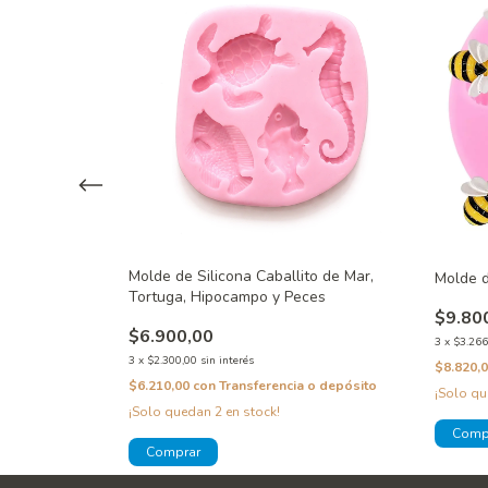
lagos x 2
Molde de Silicona Caballito de Mar,
Molde d
Tortuga, Hipocampo y Peces
$9.80
$6.900,00
3
x
$3.266
3
x
$2.300,00
sin interés
 o depósito
$8.820,
$6.210,00
con
Transferencia o depósito
¡Solo q
¡Solo quedan
2
en stock!