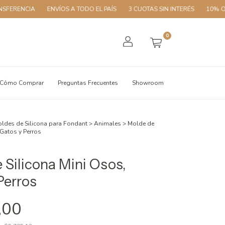
A
ENVÍOS A TODO EL PAÍS
3 CUOTAS SIN INTERÉS
10% OFF CON T
0
Cómo Comprar
Preguntas Frecuentes
Showroom
ldes de Silicona para Fondant
>
Animales
>
Molde de
 Gatos y Perros
 Silicona Mini Osos,
Perros
,00