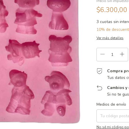
Precio sin impuest
$6.300,00
3
cuotas sin inte
10% de descuent
Ver más detalles
Compra pr
Tus datos c
Cambios y 
Si no te gu
Entregas para el CP:
Medios de envío
No sé mi código po