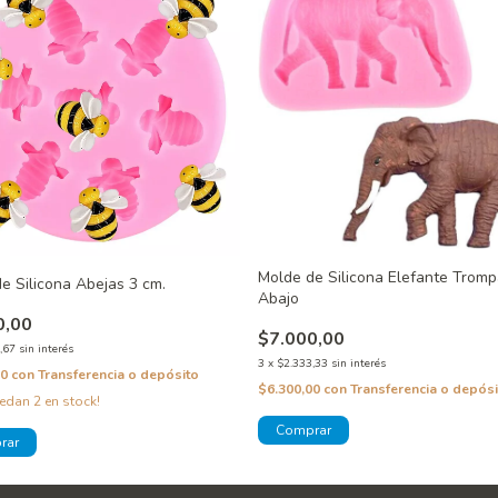
Molde de Silicona Elefante Tromp
e Silicona Abejas 3 cm.
Abajo
0,00
$7.000,00
,67
sin interés
3
x
$2.333,33
sin interés
00
con
Transferencia o depósito
$6.300,00
con
Transferencia o depósi
uedan
2
en stock!