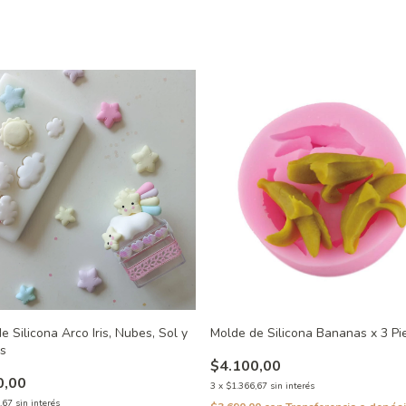
e Silicona Arco Iris, Nubes, Sol y
Molde de Silicona Bananas x 3 Pi
as
$4.100,00
0,00
3
x
$1.366,67
sin interés
,67
sin interés