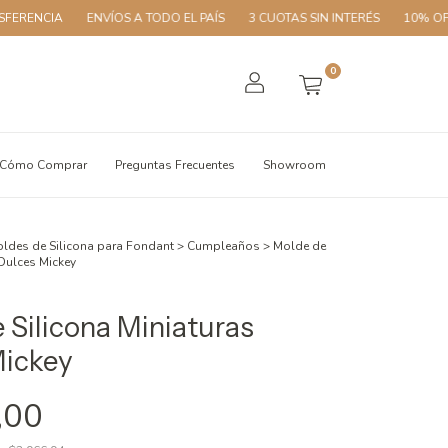
ENVÍOS A TODO EL PAÍS
3 CUOTAS SIN INTERÉS
10% OFF CON TRA
0
Cómo Comprar
Preguntas Frecuentes
Showroom
ldes de Silicona para Fondant
>
Cumpleaños
>
Molde de
 Dulces Mickey
 Silicona Miniaturas
Mickey
,00