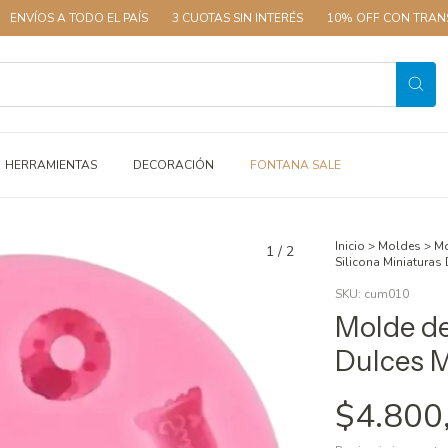
 TODO EL PAÍS
3 CUOTAS SIN INTERÉS
10% OFF CON TRANSFERENCIA
HERRAMIENTAS
DECORACIÓN
FONTANA SALE
Inicio
>
Moldes
>
Mo
1
/
2
Silicona Miniaturas
SKU:
cum010
Molde de
Dulces 
$4.800