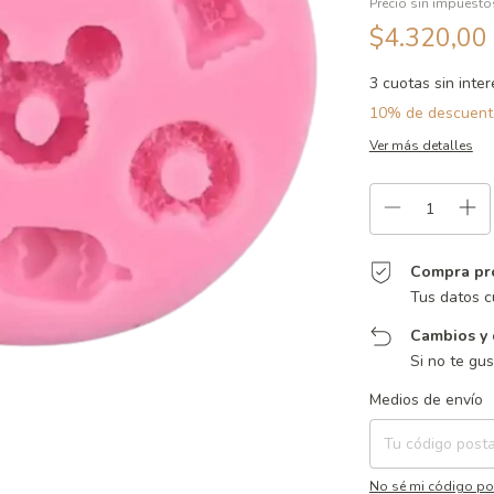
Precio sin impuest
$4.320,00
3
cuotas sin inte
10% de descuent
Ver más detalles
Compra pr
Tus datos c
Cambios y 
Si no te gu
Entregas para el CP:
Medios de envío
No sé mi código po