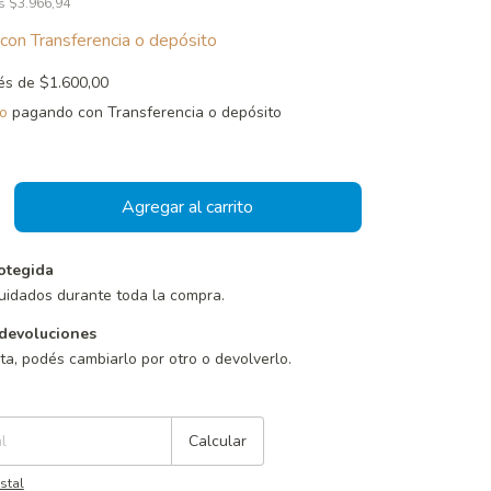
os
$3.966,94
con
Transferencia o depósito
rés de
$1.600,00
o
pagando con Transferencia o depósito
otegida
uidados durante toda la compra.
devoluciones
sta, podés cambiarlo por otro o devolverlo.
Cambiar CP
Calcular
stal