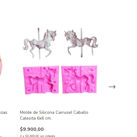
ezas
Molde de Silicona Carrusel Caballo
Molde de Silico
Calesita 6x6 cm.
$12.500,00
$9.900,00
3
x
$4.166,67
sin inte
3
x
$3.300,00
sin interés