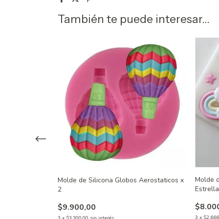
También te puede interesar...
s de Fuego Hot
Molde d
Molde de Silicona Globos Aerostaticos x
Estrell
2
$8.00
$9.900,00
3
x
$2.666
3
x
$3.300,00
sin interés