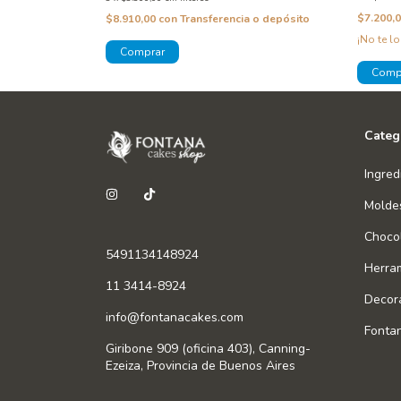
 o depósito
$7.200,
$8.910,00
con
Transferencia o depósito
¡No te lo
Categ
Ingred
Molde
Chocol
5491134148924
Herra
11 3414-8924
Decor
info@fontanacakes.com
Fonta
Giribone 909 (oficina 403), Canning-
Ezeiza, Provincia de Buenos Aires