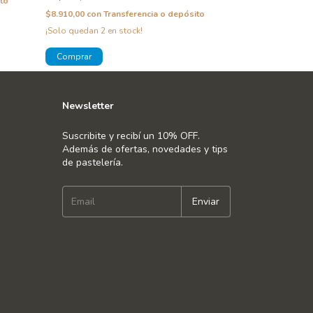
to
$11.250,00
con
T
$8.910,00
con
Transferencia o depósito
¡Solo quedan
2
en
¡Solo quedan
2
en stock!
Newsletter
Suscribite y recibí un 10% OFF.
Además de ofertas, novedades y tips
de pastelería.