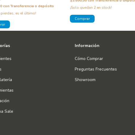
$3.690,00
con
Transferencia o depósi
00
con
Transferencia o depósito
¡Solo quedan
2
en stock!
 pierdas, es el último!
orías
Información
ientes
Cómo Comprar
s
Preguntas Frecuentes
atería
Showroom
mientas
ación
na Sale