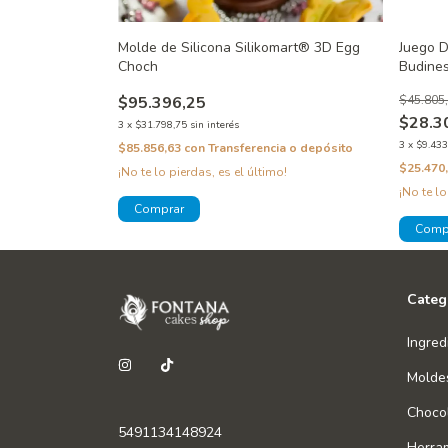
mart® Cookie
Molde de Silicona Silikomart® 3D Egg
Juego D
Choch
Budines
$95.396,25
$45.805
$28.3
3
x
$31.798,75
sin interés
3
x
$9.433
a o depósito
$85.856,63
con
Transferencia o depósito
$25.470
¡No te lo pierdas, es el último!
¡No te lo
Categ
Ingred
Molde
Chocol
5491134148924
Herra