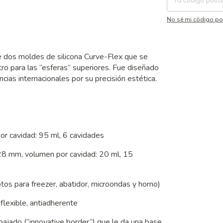
No sé mi código po
e dos moldes de silicona Curve-Flex que se
ro para las “esferas” superiores. Fue diseñado
ias internacionales por su precisión estética.
r cavidad: 95 ml, 6 cavidades
 28 mm, volumen por cavidad: 20 ml, 15
os para freezer, abatidor, microondas y horno)
 flexible, antiadherente
ajado (“innovative border”) que le da una base