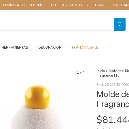
 TODO EL PAÍS
3 CUOTAS SIN INTERÉS
10% OFF CON TRANSFERENCIA
HERRAMIENTAS
DECORACIÓN
FONTANA SALE
Inicio
>
Moldes
>
Mo
1
/
4
Fragrance 115
SKU:
25.255.87.006
Molde de
Fragranc
$81.44