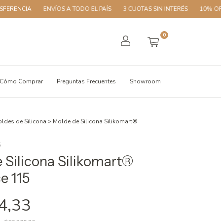
ENVÍOS A TODO EL PAÍS
3 CUOTAS SIN INTERÉS
10% OFF CON TRA
0
Cómo Comprar
Preguntas Frecuentes
Showroom
ldes de Silicona
>
Molde de Silicona Silikomart®
5
 Silicona Silikomart®
e 115
4,33