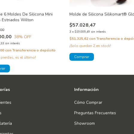
e 6 Moldes De Silicona Mini
Molde de Silicona Silikomart® Gl
 Estriados Wilton
$57.028,47
,00
3
x
$19.009,49
sin interés
00,00
38
% OFF
$51.325,62
con
Transferencia o depó
,33
sin interés
¡Solo quedan
2
en stock!
,00
con
Transferencia o depósito
 pierdas, es el último!
orías
Información
ientes
Cómo Comprar
s
Preguntas Frecuentes
atería
Showroom
mientas