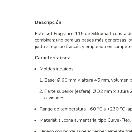
Descripción
Este set Fragrance 115 de Silikomart consta d
combinan: uno para las bases más generosas, ot
junto al equipo francés y empleado en competenc
Características:
Moldes incluidos:
Base: Ø 60 mm × altura 45 mm, volumen po
Parte superior (esfera): Ø 32 mm × altura
cavidades
Rango de temperatura: –60 °C a +230 °C (apt
Material: silicona alimentaria, tipo Curve-Flex,
Diseño con borde superior especialmente trab