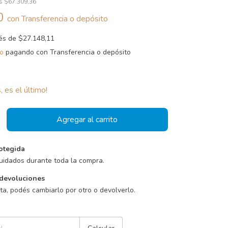
os
$67.309,36
90
con
Transferencia o depósito
rés de
$27.148,11
o
pagando con Transferencia o depósito
, es el último!
otegida
uidados durante toda la compra.
devoluciones
sta, podés cambiarlo por otro o devolverlo.
Cambiar CP