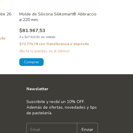
obe 26
Molde de Silicona Silikomart® Abbraccio
Molde de Silico
ø 220 mm.
mm. SF105
$81.967,53
$34.531,00
3
x
$27.322,51
sin interés
3
x
$11.510,33
sin in
sito
$73.770,78
con
Transferencia o depósito
$31.077,90
con
T
¡No te lo pierdas, es el último!
Newsletter
Suscribite y recibí un 10% OFF.
Además de ofertas, novedades y tips
de pastelería.