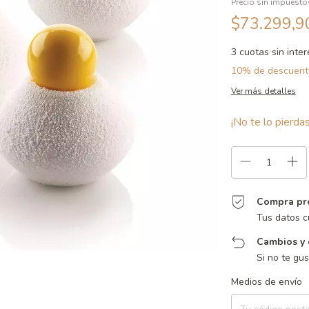
Precio sin impuest
$73.299,
3
cuotas sin inte
10% de descuent
Ver más detalles
¡No te lo pierdas
Compra pr
Tus datos c
Cambios y 
Si no te gu
Entregas para el CP:
Medios de envío