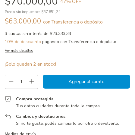
$70.000,00
47
% OFF
Precio sin impuestos
$57.851,24
$63.000,00
con
Transferencia o depósito
3
cuotas sin interés de
$23.333,33
10% de descuento
pagando con Transferencia o depósito
Ver más detalles
¡Solo quedan
2
en stock!
Compra protegida
Tus datos cuidados durante toda la compra.
Cambios y devoluciones
Si no te gusta, podés cambiarlo por otro o devolverlo.
Entregas para el CP:
Cambiar CP
Medios de envío