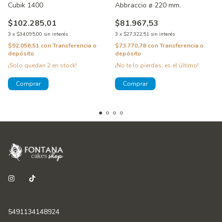
Cubik 1400
Abbraccio ø 220 mm.
$102.285,01
$81.967,53
3
x
$34.095,00
sin interés
3
x
$27.322,51
sin interés
$92.056,51
con
Transferencia o
$73.770,78
con
Transferencia o
depósito
depósito
¡Solo quedan
2
en stock!
¡No te lo pierdas, es el último!
5491134148924