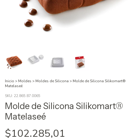
Inicio
>
Moldes
>
Moldes de Silicona
>
Molde de Silicona Silikomart®
Matelaseé
SKU:
22.865.87.0065
Molde de Silicona Silikomart®
Matelaseé
$102.285,01