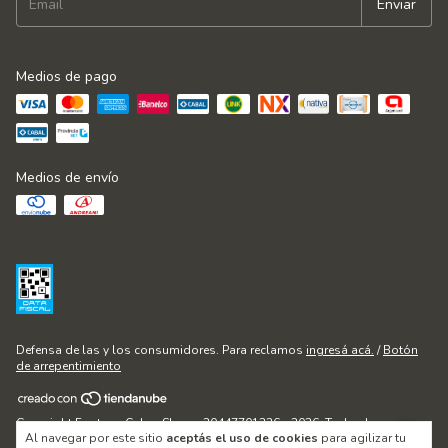
Medios de pago
Medios de envío
Defensa de las y los consumidores. Para reclamos
ingresá acá.
/
Botón
de arrepentimiento
Copyright Fontana Cakes Shop - 20447701236 - 2026. Todos los
Al navegar por este sitio
aceptás el uso de cookies
para agilizar tu
derechos reservados.