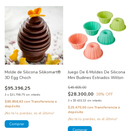
Molde de Silicona Silikomart®
Juego De 6 Moldes De Silicona
3D Egg Choch
Mini Budines Estriados Wilton
$95.396,25
$45.805,00
$28.300,00
38
% OFF
3
x
$31.798,75
sin interés
3
x
$9.433,33
sin interés
$85.856,63
con
Transferencia o
depósito
$25.470,00
con
Transferencia o
depósito
¡No te lo pierdas, es el último!
¡No te lo pierdas, es el último!