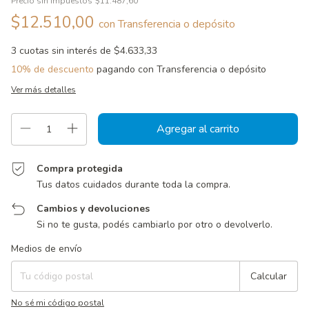
Precio sin impuestos
$11.487,60
$12.510,00
con
Transferencia o depósito
3
cuotas sin interés de
$4.633,33
10% de descuento
pagando con Transferencia o depósito
Ver más detalles
Compra protegida
Tus datos cuidados durante toda la compra.
Cambios y devoluciones
Si no te gusta, podés cambiarlo por otro o devolverlo.
Entregas para el CP:
Cambiar CP
Medios de envío
Calcular
No sé mi código postal