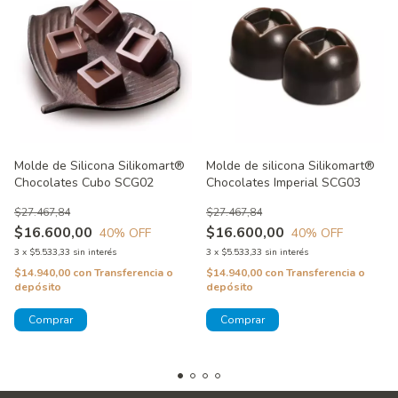
Molde de Silicona Silikomart®
Molde de silicona Silikomart®
Chocolates Cubo SCG02
Chocolates Imperial SCG03
$27.467,84
$27.467,84
$16.600,00
$16.600,00
40
% OFF
40
% OFF
3
x
$5.533,33
sin interés
3
x
$5.533,33
sin interés
$14.940,00
con
Transferencia o
$14.940,00
con
Transferencia o
depósito
depósito