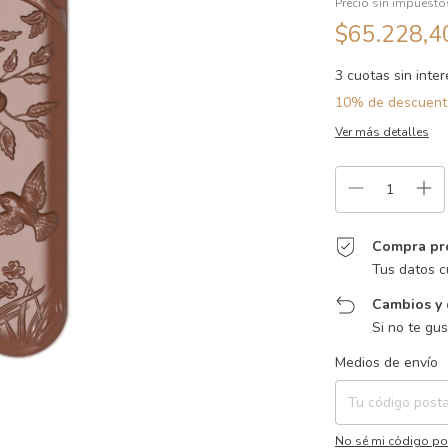
Precio sin impuest
$65.228,
3
cuotas sin inte
10% de descuent
Ver más detalles
Compra pr
Tus datos c
Cambios y 
Si no te gu
Entregas para el CP:
Medios de envío
No sé mi código po