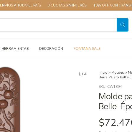
ODO EL PAÍS
3 CUOTAS SIN INTERÉS
10% OFF CON TRANSFERENCIA
HERRAMIENTAS
DECORACIÓN
FONTANA SALE
Inicio
>
Moldes
>
Mo
1
/
4
Barra Pájaro Belle
SKU:
CW1894
Molde pa
Belle-É
$72.47