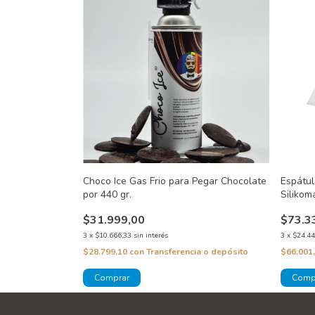
Choco Ice Gas Frio para Pegar Chocolate
Espátul
por 440 gr.
Silikom
$31.999,00
$73.3
3
x
$10.666,33
sin interés
3
x
$24.44
$28.799,10
con
Transferencia o depósito
$66.001