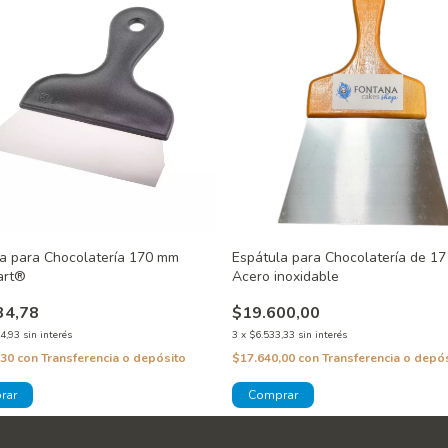
a para Chocolatería 170 mm
Espátula para Chocolatería de 17
art®
Acero inoxidable
34,78
$19.600,00
4,93
sin interés
3
x
$6.533,33
sin interés
,30
con
Transferencia o depósito
$17.640,00
con
Transferencia o depó