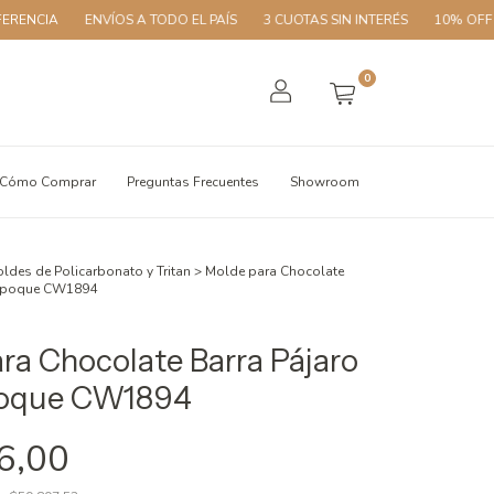
ENVÍOS A TODO EL PAÍS
3 CUOTAS SIN INTERÉS
10% OFF CON TRAN
0
Cómo Comprar
Preguntas Frecuentes
Showroom
ldes de Policarbonato y Tritan
>
Molde para Chocolate
-Époque CW1894
ra Chocolate Barra Pájaro
poque CW1894
6,00