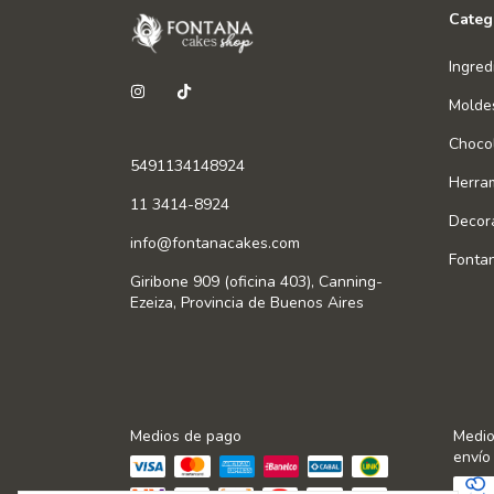
Categ
Ingred
Molde
Chocol
5491134148924
Herra
11 3414-8924
Decor
info@fontanacakes.com
Fonta
Giribone 909 (oficina 403), Canning-
Ezeiza, Provincia de Buenos Aires
Medios de pago
Medio
envío