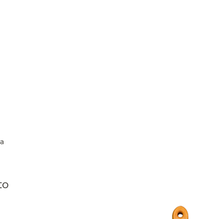
ca
to