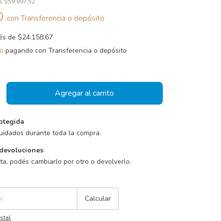
os
$59.897,52
40
con
Transferencia o depósito
rés de
$24.158,67
o
pagando con Transferencia o depósito
otegida
uidados durante toda la compra.
devoluciones
sta, podés cambiarlo por otro o devolverlo.
Cambiar CP
Calcular
stal