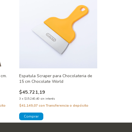
 cm.
Espatula Scraper para Chocolateria de
15 cm Chocolate World
$45.721,19
3
x
$15.240,40
sin interés
sito
$41.149,07
con
Transferencia o depósito