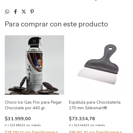
Para comprar con este producto
Choco Ice Gas Frio para Pegar
Espátula para Chocolatería
Chocolate por 440 gr.
170 mm Silikomart®
$31.999,00
$73.334,78
3
x
$10.666,33
sin interés
3
x
$24.444,93
sin interés
$28.799,10
con
Transferencia o
$66.001,30
con
Transferencia o