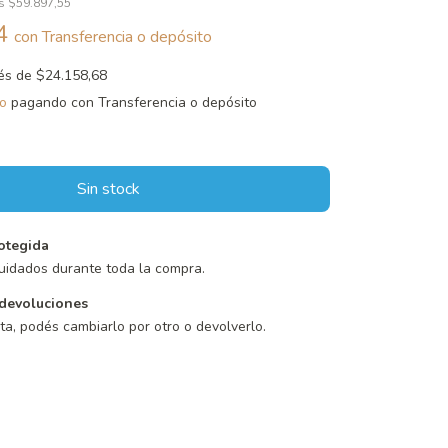
os
$59.897,55
44
con
Transferencia o depósito
rés de
$24.158,68
o
pagando con Transferencia o depósito
otegida
uidados durante toda la compra.
devoluciones
sta, podés cambiarlo por otro o devolverlo.