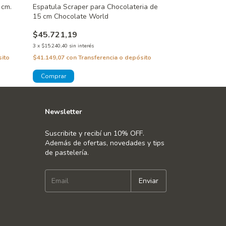
 cm.
Espatula Scraper para Chocolateria de
15 cm Chocolate World
$45.721,19
3
x
$15.240,40
sin interés
sito
$41.149,07
con
Transferencia o depósito
Newsletter
Suscribite y recibí un 10% OFF.
Además de ofertas, novedades y tips
de pastelería.