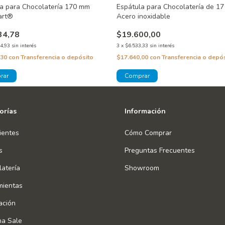
a para Chocolatería 170 mm
Espátula para Chocolatería de 17
art®
Acero inoxidable
34,78
$19.600,00
4,93
sin interés
3
x
$6.533,33
sin interés
,30
con
Transferencia o depósito
$17.640,00
con
Transferencia o depó
orías
Información
ientes
Cómo Comprar
s
Preguntas Frecuentes
atería
Showroom
mientas
ación
na Sale