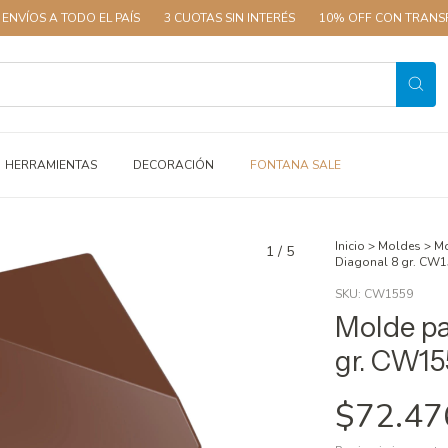
 TODO EL PAÍS
3 CUOTAS SIN INTERÉS
10% OFF CON TRANSFERENCIA
HERRAMIENTAS
DECORACIÓN
FONTANA SALE
Inicio
>
Moldes
>
Mo
1
/
5
Diagonal 8 gr. CW
SKU:
CW1559
Molde pa
gr. CW1
$72.47