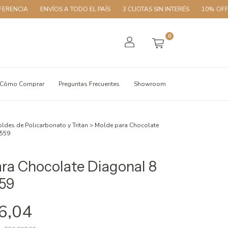
ENVÍOS A TODO EL PAÍS
3 CUOTAS SIN INTERÉS
10% OFF CON TRA
0
Cómo Comprar
Preguntas Frecuentes
Showroom
ldes de Policarbonato y Tritan
>
Molde para Chocolate
1559
ra Chocolate Diagonal 8
559
6,04