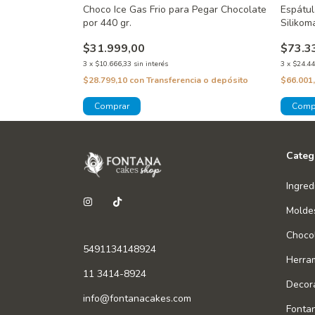
Choco Ice Gas Frio para Pegar Chocolate
Espátul
por 440 gr.
Silikom
$31.999,00
$73.3
3
x
$10.666,33
sin interés
3
x
$24.44
$28.799,10
con
Transferencia o depósito
$66.001
Categ
Ingred
Molde
Chocol
5491134148924
Herra
11 3414-8924
Decor
info@fontanacakes.com
Fonta