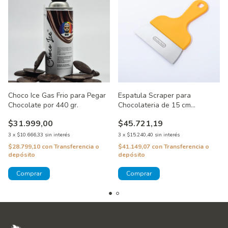
Choco Ice Gas Frio para Pegar
Espatula Scraper para
Chocolate por 440 gr.
Chocolateria de 15 cm
Chocolate World
$31.999,00
$45.721,19
3
x
$10.666,33
sin interés
3
x
$15.240,40
sin interés
$28.799,10
con
Transferencia o
$41.149,07
con
Transferencia o
depósito
depósito