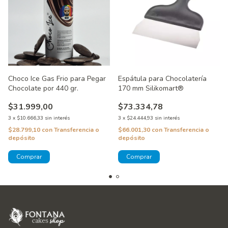
Choco Ice Gas Frio para Pegar
Espátula para Chocolatería
Chocolate por 440 gr.
170 mm Silikomart®
$31.999,00
$73.334,78
3
x
$10.666,33
sin interés
3
x
$24.444,93
sin interés
$28.799,10
con
Transferencia o
$66.001,30
con
Transferencia o
depósito
depósito