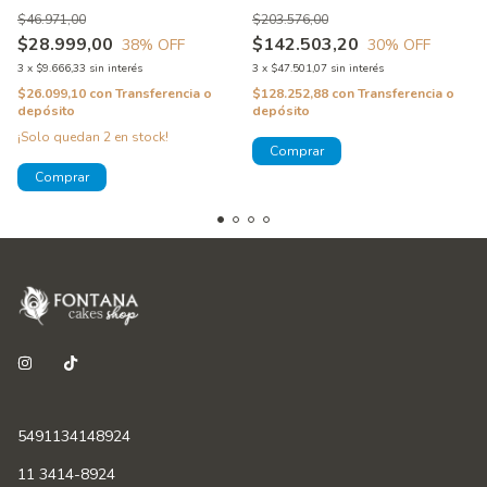
Cerámico - Ceramacut Wilton
$46.971,00
$203.576,00
$28.999,00
$142.503,20
38
% OFF
30
% OFF
3
x
$9.666,33
sin interés
3
x
$47.501,07
sin interés
$26.099,10
con
Transferencia o
$128.252,88
con
Transferencia o
depósito
depósito
¡Solo quedan
2
en stock!
5491134148924
11 3414-8924