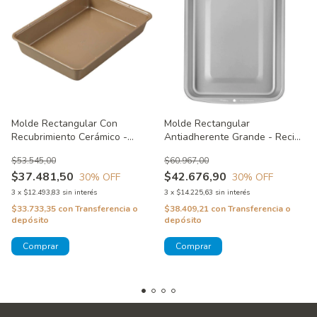
Molde Rectangular Con
Molde Rectangular
Recubrimiento Cerámico -
Antiadherente Grande - Recipe
Ceramacut Wilton
Right Wilton
$53.545,00
$60.967,00
$37.481,50
$42.676,90
30
% OFF
30
% OFF
3
x
$12.493,83
sin interés
3
x
$14.225,63
sin interés
$33.733,35
con
Transferencia o
$38.409,21
con
Transferencia o
depósito
depósito