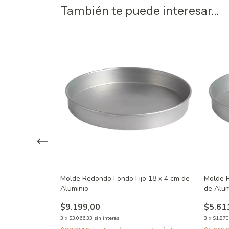
También te puede interesar...
o 24 por 3 cm
Molde Redondo Fondo Fijo 18 x 4 cm de
Molde R
Aluminio
de Alum
$9.199,00
$5.61
3
x
$3.066,33
sin interés
3
x
$1.870