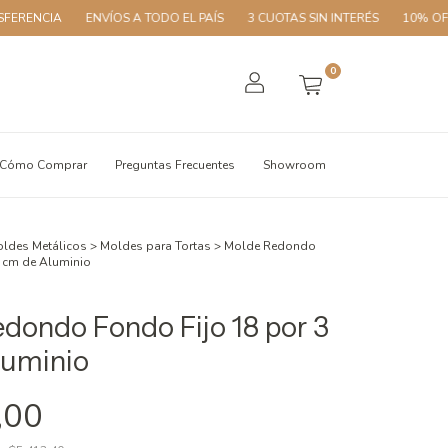
ENVÍOS A TODO EL PAÍS
3 CUOTAS SIN INTERÉS
10% OFF CON TRA
0
Cómo Comprar
Preguntas Frecuentes
Showroom
ldes Metálicos
>
Moldes para Tortas
>
Molde Redondo
3 cm de Aluminio
dondo Fondo Fijo 18 por 3
luminio
,00