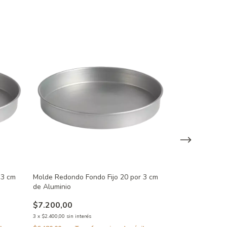
 3 cm
Molde Redondo Fondo Fijo 20 por 3 cm
Molde Redondo 
de Aluminio
Aluminio
$7.200,00
$4.668,00
3
x
$2.400,00
sin interés
3
x
$1.556,00
sin inte