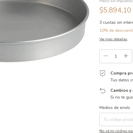
Precio sin impuest
$5.894,10
3
cuotas sin inte
10% de descuent
Ver más detalles
Compra pr
Tus datos c
Cambios y 
Si no te gu
Entregas para el CP:
Medios de envío
No sé mi código po