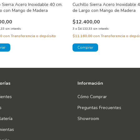
o Sierra Acero Inoxidable 40 cm.
Cuchillo Sierra Acero Inoxidable 
go con Mango de Madera
de Largo con Mango de Madera
00,00
$12.400,00
,33
sin interés
3
x
$4.133,33
sin interés
00
con
Transferencia o depósito
$11.160,00
con
Transferencia o depó
orías
Información
ientes
Cómo Comprar
s
Preguntas Frecuentes
atería
Showroom
mientas