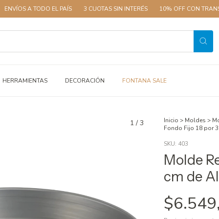
 TODO EL PAÍS
3 CUOTAS SIN INTERÉS
10% OFF CON TRANSFERENCIA
HERRAMIENTAS
DECORACIÓN
FONTANA SALE
Inicio
>
Moldes
>
Mo
1
/
3
Fondo Fijo 18 por 
SKU:
403
Molde Re
cm de A
$6.549