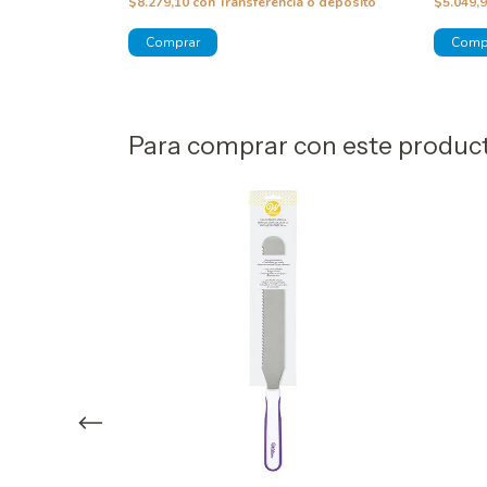
 o depósito
$8.279,10
con
Transferencia o depósito
$5.049,
Para comprar con este produc