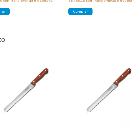
90
con
Transferencia o depósito
$5.435,10
con
Transferencia o depósi
to