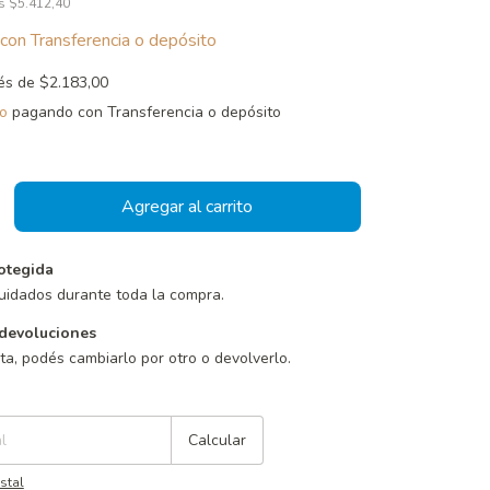
os
$5.412,40
con
Transferencia o depósito
rés de
$2.183,00
o
pagando con Transferencia o depósito
otegida
uidados durante toda la compra.
devoluciones
sta, podés cambiarlo por otro o devolverlo.
Cambiar CP
Calcular
stal