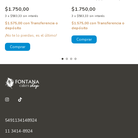
WincoTapes
WincoTapes
$1.750,00
$1.750,00
3
x
$583,33
sin interés
3
x
$583,33
sin interés
$1.575,00
con
Transferencia o
$1.575,00
con
Transferencia o
depósito
depósito
¡No te lo pierdas, es el último!
5491134148924
11 3414-8924