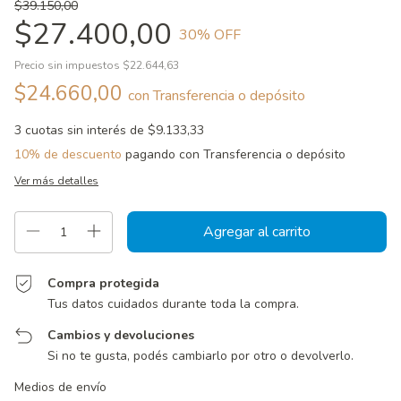
$39.150,00
$27.400,00
30
% OFF
Precio sin impuestos
$22.644,63
$24.660,00
con
Transferencia o depósito
3
cuotas sin interés de
$9.133,33
10% de descuento
pagando con Transferencia o depósito
Ver más detalles
Compra protegida
Tus datos cuidados durante toda la compra.
Cambios y devoluciones
Si no te gusta, podés cambiarlo por otro o devolverlo.
Entregas para el CP:
Cambiar CP
Medios de envío