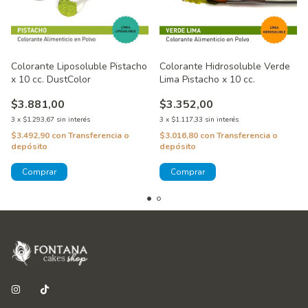
Colorante Hidrosoluble Verde
Colorante Liposoluble Pistacho
Lima Pistacho x 10 cc.
x 10 cc. DustColor
$3.352,00
$3.881,00
3
x
$1.117,33
sin interés
3
x
$1.293,67
sin interés
$3.016,80
con
Transferencia o
$3.492,90
con
Transferencia o
depósito
depósito