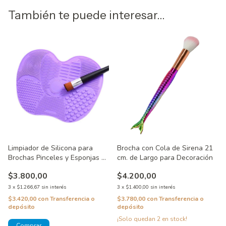
También te puede interesar...
Limpiador de Silicona para
Brocha con Cola de Sirena 21
Brochas Pinceles y Esponjas 2
cm. de Largo para Decoración
En 1
$3.800,00
$4.200,00
3
x
$1.266,67
sin interés
3
x
$1.400,00
sin interés
$3.420,00
con
Transferencia o
$3.780,00
con
Transferencia o
depósito
depósito
¡Solo quedan
2
en stock!