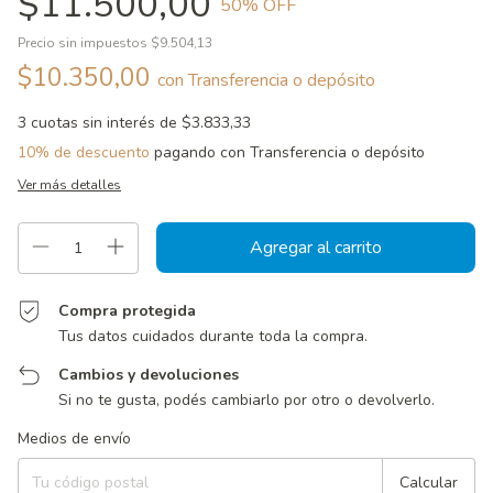
$11.500,00
50
% OFF
Precio sin impuestos
$9.504,13
$10.350,00
con
Transferencia o depósito
3
cuotas sin interés de
$3.833,33
10% de descuento
pagando con Transferencia o depósito
Ver más detalles
Compra protegida
Tus datos cuidados durante toda la compra.
Cambios y devoluciones
Si no te gusta, podés cambiarlo por otro o devolverlo.
Entregas para el CP:
Cambiar CP
Medios de envío
Calcular