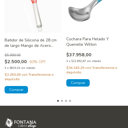
Cuchara Para Helado Y
Batidor de Silicona de 28 cm
Quenelle Wilton
de largo Mango de Acero
Inoxidable Color Rojo
$37.958,00
$5.000,00
$2.500,00
50
% OFF
3
x
$12.652,67
sin interés
$34.162,20
con
Transferencia o
3
x
$833,33
sin interés
depósito
$2.250,00
con
Transferencia o
depósito