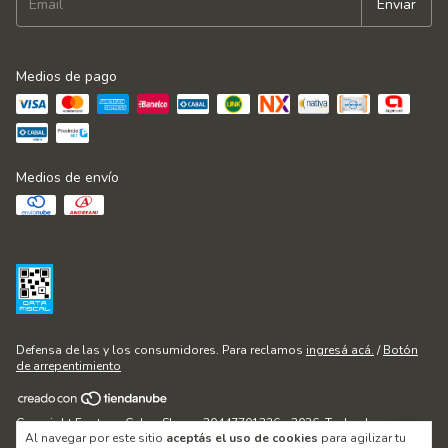
Medios de pago
Medios de envío
Defensa de las y los consumidores. Para reclamos
ingresá acá.
/
Botón
de arrepentimiento
Copyright Fontana Cakes Shop - 20447701236 - 2026. Todos los
Al navegar por este sitio
aceptás el uso de cookies
para agilizar tu
derechos reservados.