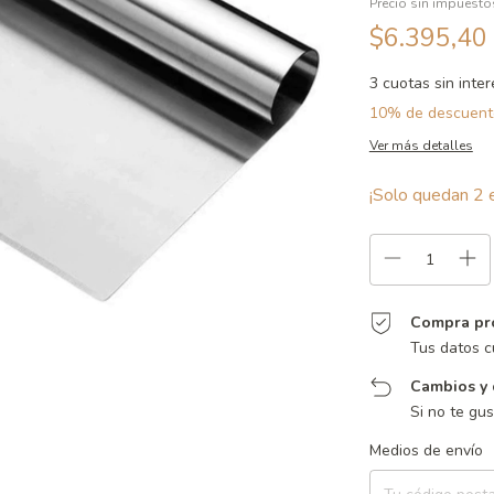
Precio sin impuest
$6.395,40
3
cuotas sin inte
10% de descuent
Ver más detalles
¡Solo quedan
2
e
Compra pr
Tus datos c
Cambios y 
Si no te gu
Entregas para el CP:
Medios de envío