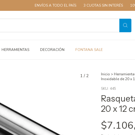
ENVÍOS A TODO EL PAÍS
3 CUOTAS SIN INTERÉS
10% OFF CO
HERRAMIENTAS
DECORACIÓN
FONTANA SALE
Inicio
>
Herramienta
1
/
2
Inoxidable de 20 x 
SKU:
445
Rasqueta
20 x 12 c
$7.106