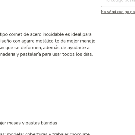
No sé mi código po
 tipo cornet de acero inoxidable es ideal para
 diseño con agarre metálico te da mejor manejo
s sin que se deformen, además de ayudarte a
adería y pastelería para usar todos los días.
bajar masas y pastas blandas
sas; modelar coberturas y trabajar chocolate