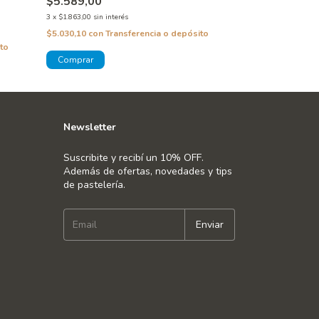
$5.589,00
$10.000,00
3
x
$1.863,00
sin interés
3
x
$3.333,33
sin inte
$5.030,10
con
Transferencia o depósito
to
$9.000,00
con
Tra
Newsletter
Suscribite y recibí un 10% OFF.
Además de ofertas, novedades y tips
de pastelería.