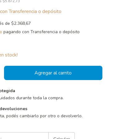
os
$5.872,73
con
Transferencia o depósito
rés de
$2.368,67
o
pagando con Transferencia o depósito
n stock!
otegida
uidados durante toda la compra.
devoluciones
sta, podés cambiarlo por otro o devolverlo.
Cambiar CP