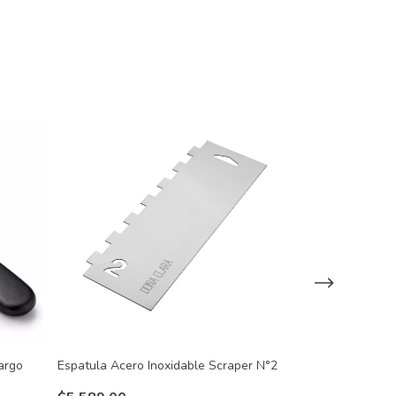
argo
Espatula Acero Inoxidable Scraper N°2
Cuchillo Sierra
de Largo con M