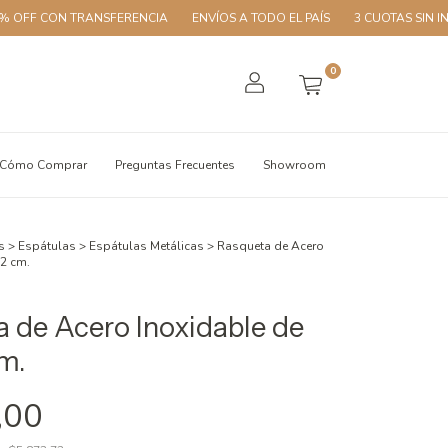
N TRANSFERENCIA
ENVÍOS A TODO EL PAÍS
3 CUOTAS SIN INTERÉS
0
Cómo Comprar
Preguntas Frecuentes
Showroom
s
>
Espátulas
>
Espátulas Metálicas
>
Rasqueta de Acero
12 cm.
 de Acero Inoxidable de
m.
,00