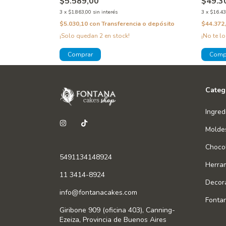
$5.589,00
$49.3
3
x
$1.863,00
sin interés
3
x
$16.43
$5.030,10
con
Transferencia o depósito
$44.372
a o depósito
¡Solo quedan
2
en stock!
¡No te lo
Categ
Ingred
Molde
Chocol
5491134148924
Herra
11 3414-8924
Decor
info@fontanacakes.com
Fonta
Giribone 909 (oficina 403), Canning-
Ezeiza, Provincia de Buenos Aires