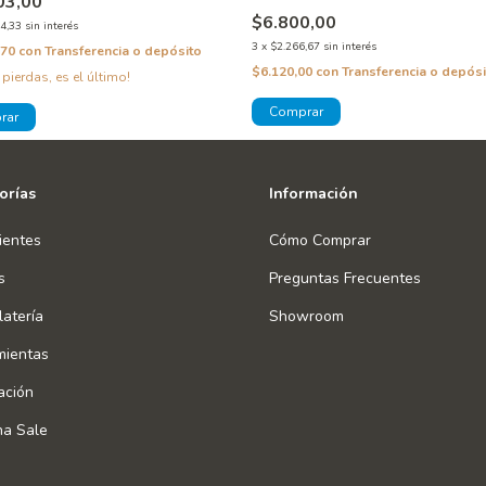
03,00
$6.800,00
4,33
sin interés
3
x
$2.266,67
sin interés
,70
con
Transferencia o depósito
$6.120,00
con
Transferencia o depósi
 pierdas, es el último!
orías
Información
ientes
Cómo Comprar
s
Preguntas Frecuentes
atería
Showroom
mientas
ación
na Sale