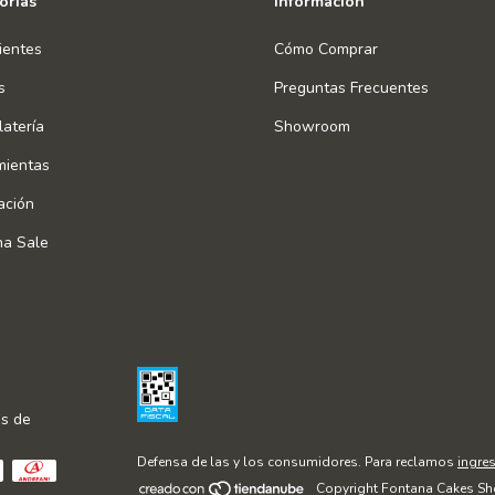
orías
Información
ientes
Cómo Comprar
s
Preguntas Frecuentes
atería
Showroom
mientas
ación
na Sale
s de
Defensa de las y los consumidores. Para reclamos
ingres
Copyright Fontana Cakes Sh