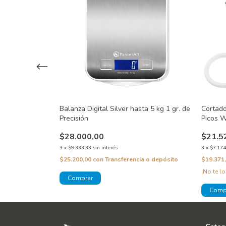
ara Fondant
Balanza Digital Silver hasta 5 kg 1 gr. de
Cortado
Precisión
Picos W
$28.000,00
$21.5
3
x
$9.333,33
sin interés
3
x
$7.174
a o depósito
$25.200,00
con
Transferencia o depósito
$19.371
¡No te lo