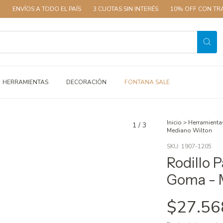
S A TODO EL PAÍS
3 CUOTAS SIN INTERÉS
10% OFF CON TRANSFEREN
HERRAMIENTAS
DECORACIÓN
FONTANA SALE
Inicio
>
Herramienta
1
/
3
Mediano Wilton
SKU:
1907-1205
Rodillo 
Goma - 
$27.56