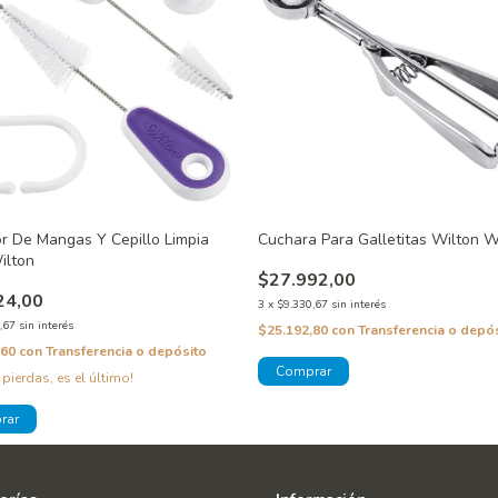
r De Mangas Y Cepillo Limpia
Cuchara Para Galletitas Wilton W
ilton
$27.992,00
24,00
3
x
$9.330,67
sin interés
,67
sin interés
$25.192,80
con
Transferencia o depó
,60
con
Transferencia o depósito
 pierdas, es el último!