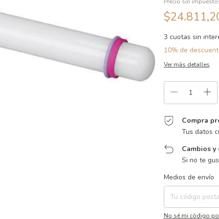
Precio sin impuest
$24.811,
3
cuotas sin inte
10% de descuent
Ver más detalles
Compra pr
Tus datos c
Cambios y 
Si no te gu
Entregas para el CP:
Medios de envío
No sé mi código po