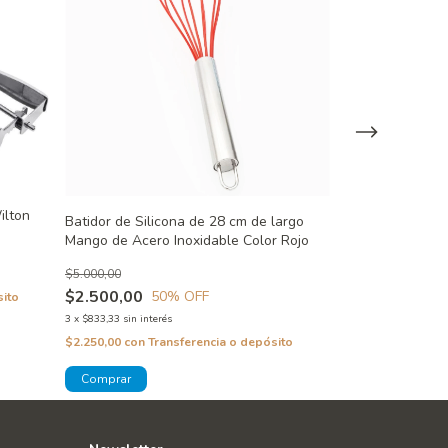
ilton
Batidor de Silicona de 28 cm de largo
Batidor de Sili
Mango de Acero Inoxidable Color Rojo
Mango de Acero
$5.000,00
$5.000,00
$2.500,00
$2.500,00
50
% OFF
50
sito
3
x
$833,33
sin interés
3
x
$833,33
sin inter
$2.250,00
con
Transferencia o depósito
$2.250,00
con
Tra