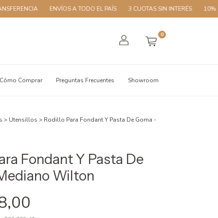
CIA
ENVÍOS A TODO EL PAÍS
3 CUOTAS SIN INTERÉS
10% OFF CON 
0
Cómo Comprar
Preguntas Frecuentes
Showroom
s
>
Utensillos
>
Rodillo Para Fondant Y Pasta De Goma -
Para Fondant Y Pasta De
Mediano Wilton
8,00