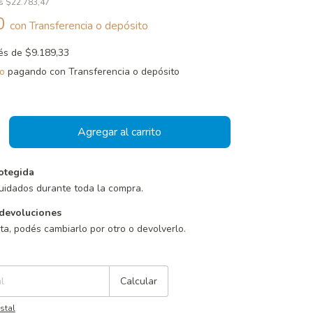
os
$22.783,47
20
con
Transferencia o depósito
rés de
$9.189,33
o
pagando con Transferencia o depósito
otegida
uidados durante toda la compra.
devoluciones
sta, podés cambiarlo por otro o devolverlo.
Cambiar CP
Calcular
stal