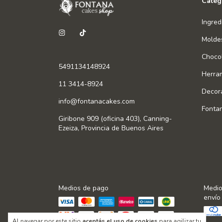
Categ
Ingred
Molde
Chocol
5491134148924
Herra
11 3414-8924
Decor
info@fontanacakes.com
Fonta
Giribone 909 (oficina 403), Canning-
Ezeiza, Provincia de Buenos Aires
Medios de pago
Medio
envío
Al navegar por este sitio
aceptás el uso de cookies
para agilizar tu