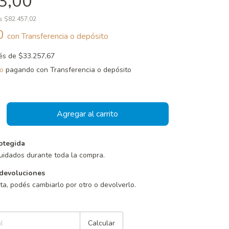
3,00
os
$82.457,02
70
con
Transferencia o depósito
rés de
$33.257,67
o
pagando con Transferencia o depósito
otegida
uidados durante toda la compra.
devoluciones
sta, podés cambiarlo por otro o devolverlo.
Cambiar CP
Calcular