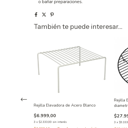
o bañar preparaciones.
También te puede interesar...
Rejilla
Rejilla Elevadora de Acero Blanco
diametr
$6.999,00
$27.9
iar - Ultra Bake
3
x
$2.333,00
sin interés
3
x
$9.333