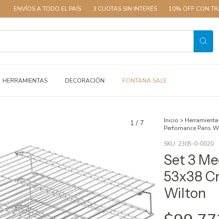
S A TODO EL PAÍS
3 CUOTAS SIN INTERÉS
10% OFF CON TRANSFEREN
HERRAMIENTAS
DECORACIÓN
FONTANA SALE
Inicio
>
Herramienta
1
/
7
Perfomance Pans W
SKU:
2305-0-0020
Set 3 Meg
53x38 C
Wilton