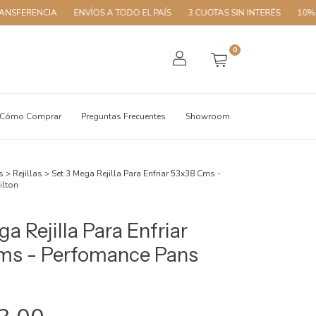
CIA
ENVÍOS A TODO EL PAÍS
3 CUOTAS SIN INTERÉS
10% OFF CON 
0
Cómo Comprar
Preguntas Frecuentes
Showroom
s
>
Rejillas
>
Set 3 Mega Rejilla Para Enfriar 53x38 Cms -
ilton
a Rejilla Para Enfriar
ms - Perfomance Pans