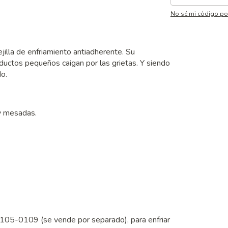
No sé mi código po
jilla de enfriamiento antiadherente. Su
roductos pequeños caigan por las grietas. Y siendo
do.
 y mesadas.
105-0109 (se vende por separado), para enfriar