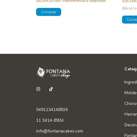
$6.299,10
con
Transferencia o depósito
$25.199
¡No te lo
a o depósito
o!
Categ
Ingred
Molde
Chocol
5491134148924
Herra
11 3414-8924
Decor
info@fontanacakes.com
Fonta