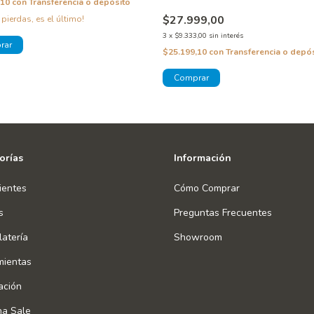
,10
con
Transferencia o depósito
$27.999,00
 pierdas, es el último!
3
x
$9.333,00
sin interés
$25.199,10
con
Transferencia o depó
orías
Información
ientes
Cómo Comprar
s
Preguntas Frecuentes
atería
Showroom
mientas
ación
na Sale