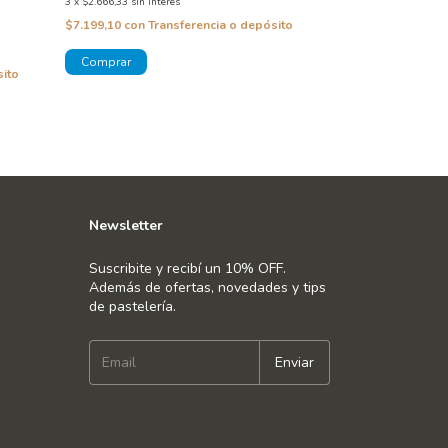
3
x
$2.666,33
sin interés
$12.994,20
con
T
$7.199,10
con
Transferencia o depósito
¡Solo quedan
2
en
sito
Newsletter
Suscribite y recibí un 10% OFF.
Además de ofertas, novedades y tips
de pastelería.