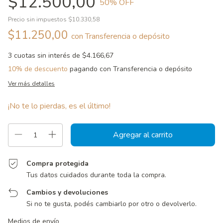
$12.500,00
50
% OFF
Precio sin impuestos
$10.330,58
$11.250,00
con
Transferencia o depósito
3
cuotas sin interés de
$4.166,67
10% de descuento
pagando con Transferencia o depósito
Ver más detalles
¡No te lo pierdas, es el último!
Compra protegida
Tus datos cuidados durante toda la compra.
Cambios y devoluciones
Si no te gusta, podés cambiarlo por otro o devolverlo.
Entregas para el CP:
Cambiar CP
Medios de envío