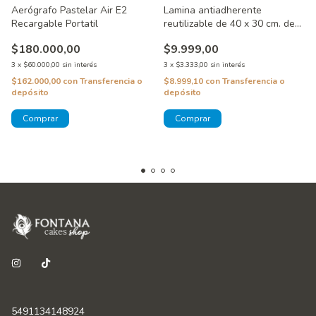
Aerógrafo Pastelar Air E2
Lamina antiadherente
Recargable Portatil
reutilizable de 40 x 30 cm. de
Fontana Cakes
$180.000,00
$9.999,00
3
x
$60.000,00
sin interés
3
x
$3.333,00
sin interés
$162.000,00
con
Transferencia o
$8.999,10
con
Transferencia o
depósito
depósito
5491134148924