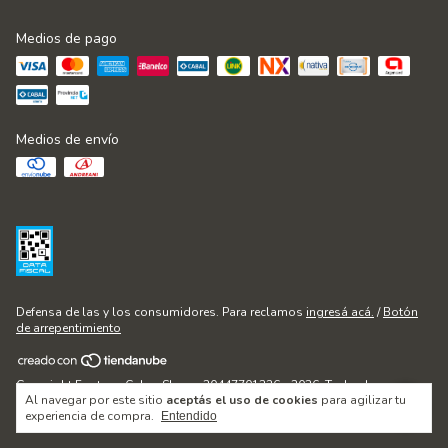
Medios de pago
Medios de envío
Defensa de las y los consumidores. Para reclamos
ingresá acá.
/
Botón
de arrepentimiento
Copyright Fontana Cakes Shop - 20447701236 - 2026. Todos los
Al navegar por este sitio
aceptás el uso de cookies
para agilizar tu
derechos reservados.
experiencia de compra.
Entendido