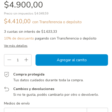
$4.900,00
Precio sin impuestos
$4.049,59
$4.410,00
con
Transferencia o depósito
3
cuotas sin interés de
$1.633,33
10% de descuento
pagando con Transferencia o depósito
Ver más detalles
Compra protegida
Tus datos cuidados durante toda la compra.
Cambios y devoluciones
Si no te gusta, podés cambiarlo por otro o devolverlo.
Entregas para el CP:
Cambiar CP
Medios de envío