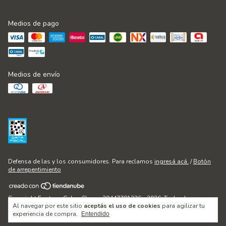
Medios de pago
Medios de envío
Defensa de las y los consumidores. Para reclamos
ingresá acá.
/
Botón
de arrepentimiento
Copyright Fontana Cakes Shop - 20447701236 - 2026. Todos los
Al navegar por este sitio
aceptás el uso de cookies
para agilizar tu
derechos reservados.
experiencia de compra.
Entendido