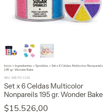
Inicio
>
Ingredientes
>
Sprinkles
>
Set x 6 Celdas Multicolor Nonpareils
195 gr. Wonder Bake
SKU:
WB-FD-1102
Set x 6 Celdas Multicolor
Nonpareils 195 gr. Wonder Bake
$15.526,00