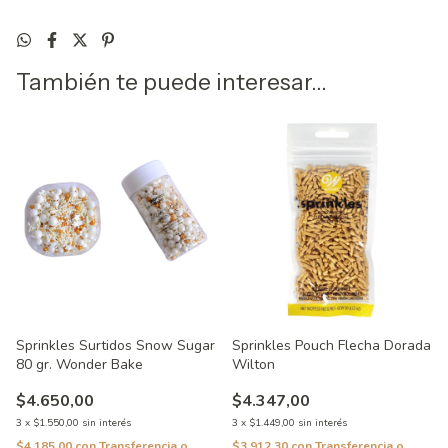
También te puede interesar...
Sprinkles Pouch Flecha Dorada
Sprinkles Surtidos Snow Sugar
Wilton
80 gr. Wonder Bake
$4.347,00
$4.650,00
3
x
$1.449,00
sin interés
3
x
$1.550,00
sin interés
$3.912,30
con
Transferencia o
$4.185,00
con
Transferencia o