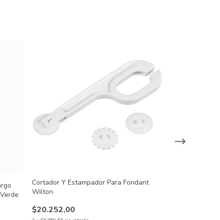
Cortador Y Estampador Para Fondant
Balanza Digital 
argo
Wilton
Precisión
 Verde
$20.252,00
$28.000,00