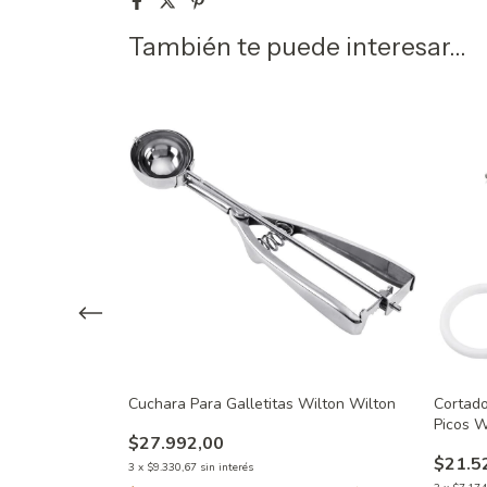
También te puede interesar...
uenelle Wilton
Cuchara Para Galletitas Wilton Wilton
Cortado
Picos W
$27.992,00
$21.5
3
x
$9.330,67
sin interés