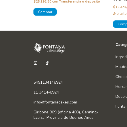
3
x
$7.174
a o depósito
$25.192,80
con
Transferencia o depósito
$19.371
¡No te lo
Categ
Ingred
Molde
Chocol
5491134148924
Herra
11 3414-8924
Decor
info@fontanacakes.com
Fonta
Giribone 909 (oficina 403), Canning-
Ezeiza, Provincia de Buenos Aires