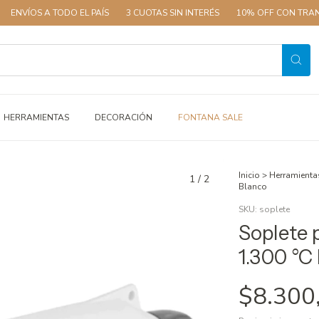
 A TODO EL PAÍS
3 CUOTAS SIN INTERÉS
10% OFF CON TRANSFERENC
HERRAMIENTAS
DECORACIÓN
FONTANA SALE
Inicio
>
Herramienta
1
/
2
Blanco
SKU:
soplete
Soplete 
1.300 °C
$8.300