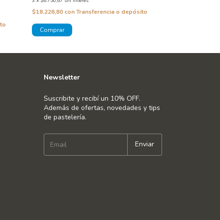
3
x
$6.750,67
sin interés
3
x
$9.333,33
sin inte
$18.226,80
con
Transferencia o depósito
$25.200,00
con
T
to
Newsletter
Suscribite y recibí un 10% OFF.
Además de ofertas, novedades y tips
de pastelería.