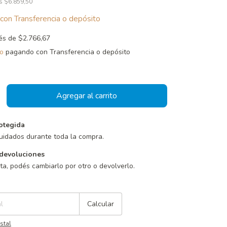
os
$6.859,50
con
Transferencia o depósito
rés de
$2.766,67
o
pagando con Transferencia o depósito
otegida
uidados durante toda la compra.
devoluciones
sta, podés cambiarlo por otro o devolverlo.
Cambiar CP
Calcular
stal