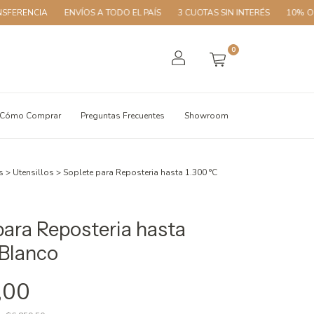
IA
ENVÍOS A TODO EL PAÍS
3 CUOTAS SIN INTERÉS
10% OFF CON T
0
Cómo Comprar
Preguntas Frecuentes
Showroom
s
>
Utensillos
>
Soplete para Reposteria hasta 1.300 °C
para Reposteria hasta
 Blanco
,00