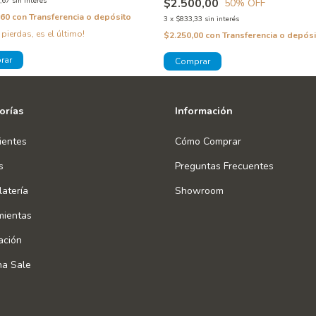
$2.500,00
,67
sin interés
50
% OFF
,60
con
Transferencia o depósito
3
x
$833,33
sin interés
 pierdas, es el último!
$2.250,00
con
Transferencia o depósi
orías
Información
ientes
Cómo Comprar
s
Preguntas Frecuentes
atería
Showroom
mientas
ación
na Sale