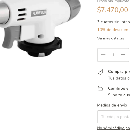
Precio sin impuest
$7.470,00
3
cuotas sin inte
10% de descuent
Ver más detalles
Compra pr
Tus datos c
Cambios y 
Si no te gu
Entregas para el CP:
Medios de envío
No sé mi código po