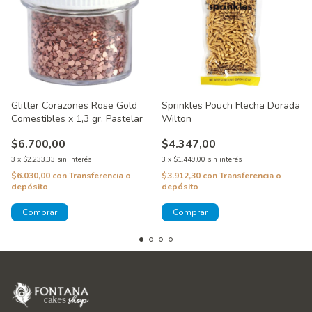
Sprinkles Pouch Flecha Dorada
Glitter Corazones Rose Gold
Wilton
Comestibles x 1,3 gr. Pastelar
$4.347,00
$6.700,00
3
x
$1.449,00
sin interés
3
x
$2.233,33
sin interés
$3.912,30
con
Transferencia o
$6.030,00
con
Transferencia o
depósito
depósito