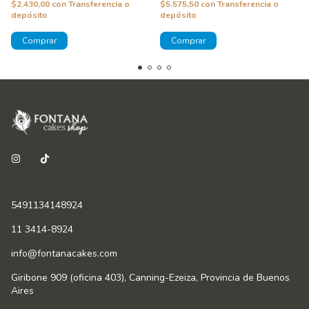
$2.430,00
con
Transferencia o
$5.575,50
con
Transferencia o
depósito
depósito
5491134148924
11 3414-8924
info@fontanacakes.com
Giribone 909 (oficina 403), Canning-Ezeiza, Provincia de Buenos
Aires