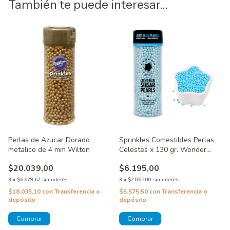
También te puede interesar...
Perlas de Azucar Dorado
Sprinkles Comestibles Perlas
metalico de 4 mm Wilton
Celestes x 130 gr. Wonder
Bake
$20.039,00
$6.195,00
3
x
$6.679,67
sin interés
3
x
$2.065,00
sin interés
$18.035,10
con
Transferencia o
$5.575,50
con
Transferencia o
depósito
depósito