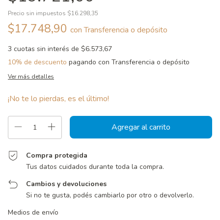
Precio sin impuestos
$16.298,35
$17.748,90
con
Transferencia o depósito
3
cuotas sin interés de
$6.573,67
10% de descuento
pagando con Transferencia o depósito
Ver más detalles
¡No te lo pierdas, es el último!
Compra protegida
Tus datos cuidados durante toda la compra.
Cambios y devoluciones
Si no te gusta, podés cambiarlo por otro o devolverlo.
Entregas para el CP:
Cambiar CP
Medios de envío