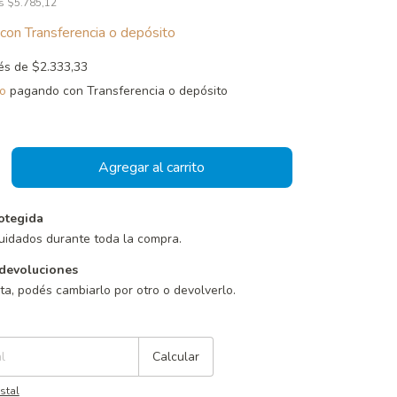
os
$5.785,12
con
Transferencia o depósito
rés de
$2.333,33
o
pagando con Transferencia o depósito
otegida
uidados durante toda la compra.
devoluciones
sta, podés cambiarlo por otro o devolverlo.
Cambiar CP
Calcular
stal