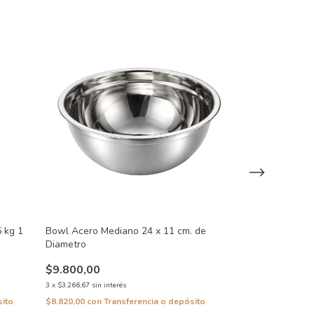
5 kg 1
Bowl Acero Mediano 24 x 11 cm. de
Cuchara Para H
Diametro
$37.958,00
$9.800,00
3
x
$12.652,67
sin in
3
x
$3.266,67
sin interés
$34.162,20
con
T
sito
$8.820,00
con
Transferencia o depósito