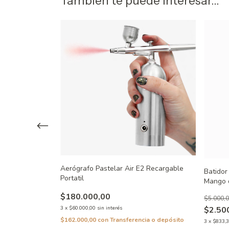
También te puede interesar...
ara Fondant
Aerógrafo Pastelar Air E2 Recargable
Batidor
Portatil
Mango d
$180.000,00
$5.000,
$2.50
3
x
$60.000,00
sin interés
a o depósito
$162.000,00
con
Transferencia o depósito
3
x
$833,