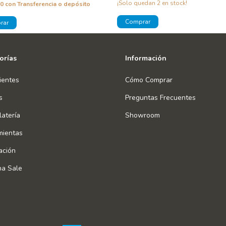
¡Solo quedan
2
en stock!
00
con
Transferencia o depósito
orías
Información
ientes
Cómo Comprar
s
Preguntas Frecuentes
atería
Showroom
mientas
ación
na Sale