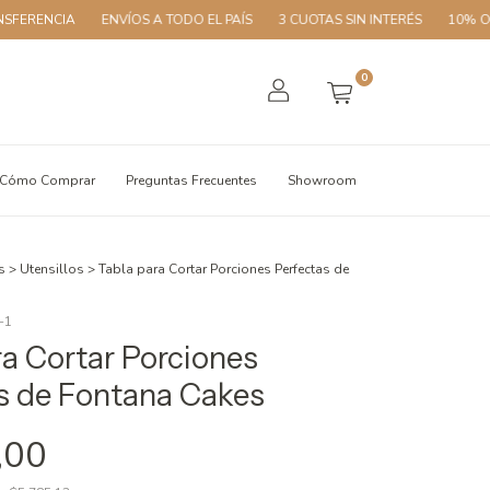
IA
ENVÍOS A TODO EL PAÍS
3 CUOTAS SIN INTERÉS
10% OFF CON T
0
Cómo Comprar
Preguntas Frecuentes
Showroom
s
>
Utensillos
>
Tabla para Cortar Porciones Perfectas de
-1
ra Cortar Porciones
s de Fontana Cakes
,00