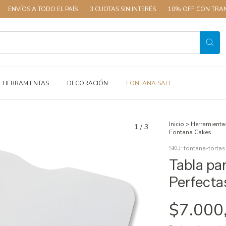
 A TODO EL PAÍS
3 CUOTAS SIN INTERÉS
10% OFF CON TRANSFERENC
HERRAMIENTAS
DECORACIÓN
FONTANA SALE
Inicio
>
Herramienta
1
/
3
Fontana Cakes
SKU:
fontana-tortas
Tabla pa
Perfecta
$7.000