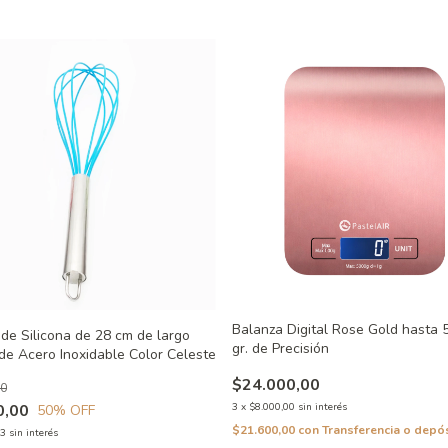
Balanza Digital Rose Gold hasta 
 de Silicona de 28 cm de largo
gr. de Precisión
e Acero Inoxidable Color Celeste
$24.000,00
00
0,00
3
x
$8.000,00
sin interés
50
% OFF
$21.600,00
con
Transferencia o depó
33
sin interés