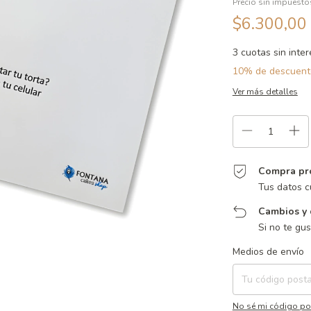
Precio sin impuest
$6.300,00
3
cuotas sin inte
10% de descuent
Ver más detalles
Compra pr
Tus datos c
Cambios y 
Si no te gu
Entregas para el CP:
Medios de envío
No sé mi código po