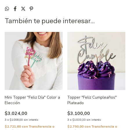
También te puede interesar...
Mini Topper "Feliz Día" Color a
Topper "Feliz Cumpleaños"
Elección
Plateado
$3.024,00
$3.100,00
3
x
$1.008,00
sin interés
3
x
$1.033,33
sin interés
$2.721,60
con
Transferencia o
$2.790,00
con
Transferencia o