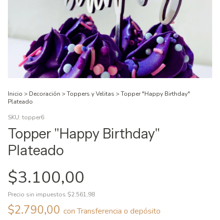
Inicio
>
Decoración
>
Toppers y Velitas
>
Topper "Happy Birthday"
Plateado
SKU:
topper6
Topper "Happy Birthday"
Plateado
$3.100,00
Precio sin impuestos
$2.561,98
$2.790,00
con
Transferencia o depósito