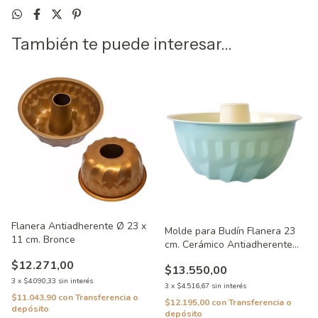
También te puede interesar...
Flanera Antiadherente Ø 23 x
Molde para Budín Flanera 23
11 cm. Bronce
cm. Cerámico Antiadherente
Silcook
$12.271,00
$13.550,00
3
x
$4.090,33
sin interés
3
x
$4.516,67
sin interés
$11.043,90
con
Transferencia o
$12.195,00
con
Transferencia o
depósito
depósito