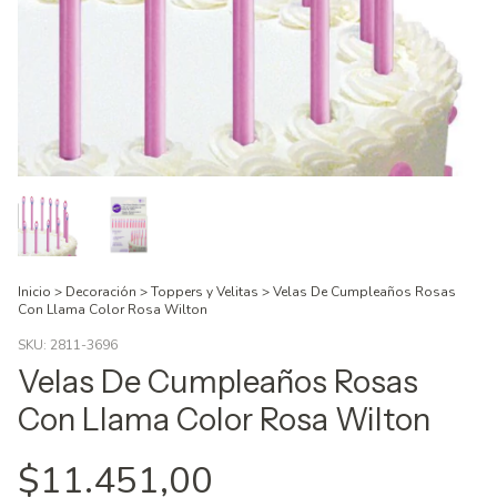
Inicio
>
Decoración
>
Toppers y Velitas
>
Velas De Cumpleaños Rosas
Con Llama Color Rosa Wilton
SKU:
2811-3696
Velas De Cumpleaños Rosas
Con Llama Color Rosa Wilton
$11.451,00