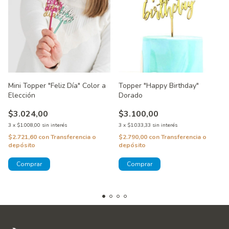
Mini Topper "Feliz Día" Color a
Topper "Happy Birthday"
Elección
Dorado
$3.024,00
$3.100,00
3
x
$1.008,00
sin interés
3
x
$1.033,33
sin interés
$2.721,60
con
Transferencia o
$2.790,00
con
Transferencia o
depósito
depósito