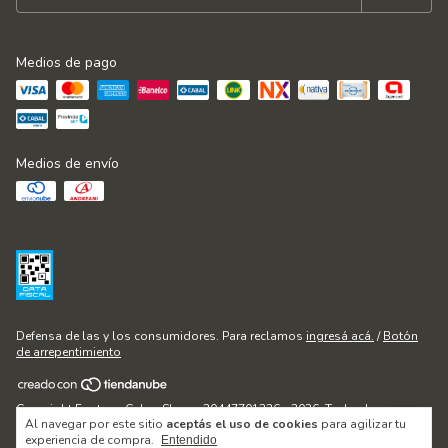
Medios de pago
Medios de envío
Defensa de las y los consumidores. Para reclamos
ingresá acá.
/
Botón
de arrepentimiento
Copyright Fontana Cakes Shop - 20447701236 - 2026. Todos los
Al navegar por este sitio
aceptás el uso de cookies
para agilizar tu
derechos reservados.
experiencia de compra.
Entendido