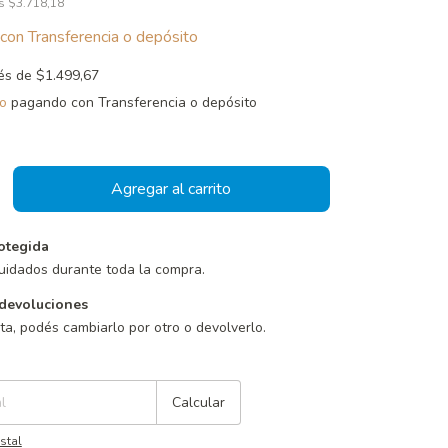
os
$3.718,18
con
Transferencia o depósito
rés de
$1.499,67
o
pagando con Transferencia o depósito
otegida
uidados durante toda la compra.
devoluciones
sta, podés cambiarlo por otro o devolverlo.
Cambiar CP
Calcular
stal