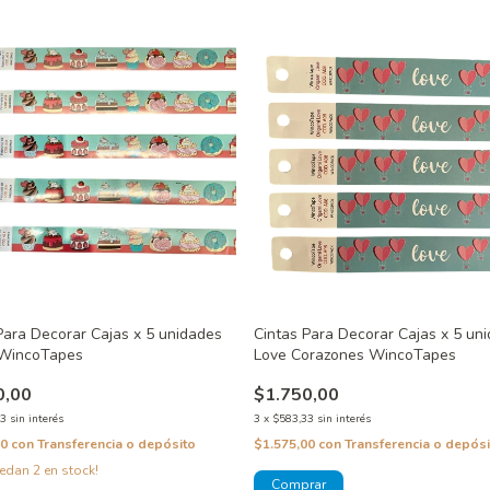
Para Decorar Cajas x 5 unidades
Cintas Para Decorar Cajas x 5 un
 WincoTapes
Love Corazones WincoTapes
0,00
$1.750,00
33
sin interés
3
x
$583,33
sin interés
00
con
Transferencia o depósito
$1.575,00
con
Transferencia o depósi
uedan
2
en stock!