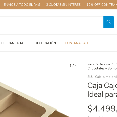
A TODO EL PAÍS
3 CUOTAS SIN INTERÉS
10% OFF CON TRANSFERENCI
HERRAMIENTAS
DECORACIÓN
FONTANA SALE
Inicio
>
Decoración
1
/
4
Chocolates y Bom
SKU:
Caja-simple-vi
Caja Caj
Ideal pa
$4.499