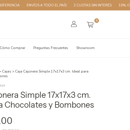
A
ENVÍOS A TODO EL PAÍS
3 CUOTAS SIN INTERÉS
10% OFF CON TR
0
Cómo Comprar
Preguntas Frecuentes
Showroom
>
Cajas
>
Caja Cajonera Simple 17x17x3 cm. Ideal para
bones
sor
onera Simple 17x17x3 cm.
ra Chocolates y Bombones
,00