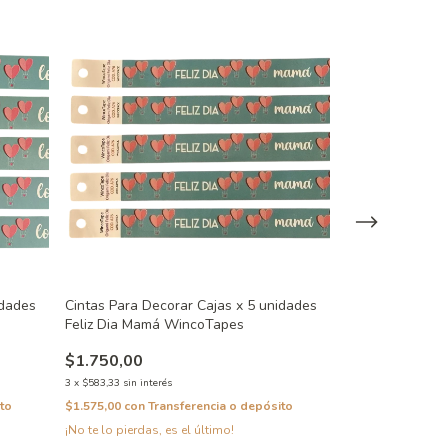
idades
Cintas Para Decorar Cajas x 5 unidades
Cintas Para Dec
Feliz Dia Mamá WincoTapes
Macarons Winc
$1.750,00
$1.750,00
3
x
$583,33
sin interés
3
x
$583,33
sin inter
to
$1.575,00
con
Transferencia o depósito
$1.575,00
con
Tra
¡No te lo pierdas, es el último!