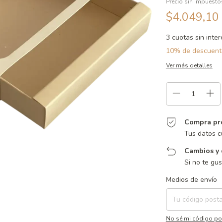
Precio sin impuest
$4.049,10
3
cuotas sin inte
10% de descuent
Ver más detalles
Compra pr
Tus datos c
Cambios y 
Si no te gu
Entregas para el CP:
Medios de envío
No sé mi código po