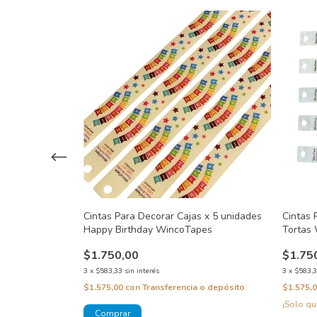
s x 5 unidades
Cintas Para Decorar Cajas x 5 unidades
Cintas 
Happy Birthday WincoTapes
Tortas
$1.750,00
$1.75
3
x
$583,33
sin interés
3
x
$583,
 o depósito
$1.575,00
con
Transferencia o depósito
$1.575,
¡Solo q