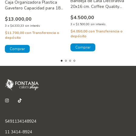
Bandeja de Lata Decorativa
Caja Organizadora Plastica
20x16 cm. Coffee Quality
Gavetero Capacidad para 18
Beige
Colorantes
$4.500,00
$13.000,00
3
x
$1.500,00
sin interés
3
x
$4.333,33
sin interés
$4.050,00
con
Transferencia o
$11.700,00
con
Transferencia o
depósito
depósito
5491134148924
11 3414-8924