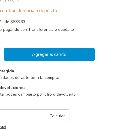
os
$1.446,28
con
Transferencia o depósito
rés de
$583,33
o
pagando con Transferencia o depósito
otegida
uidados durante toda la compra.
devoluciones
sta, podés cambiarlo por otro o devolverlo.
Cambiar CP
Calcular
stal