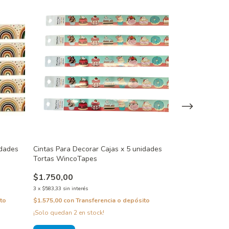
idades
Cintas Para Decorar Cajas x 5 unidades
Cintas Para Dec
Tortas WincoTapes
Love Corazone
$1.750,00
$1.750,00
3
x
$583,33
sin interés
3
x
$583,33
sin inter
to
$1.575,00
con
Transferencia o depósito
$1.575,00
con
Tra
¡Solo quedan
2
en stock!