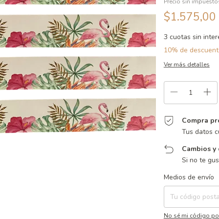
Precio sin impuest
$1.575,00
3
cuotas sin inte
10% de descuent
Ver más detalles
Compra pr
Tus datos c
Cambios y 
Si no te gu
Entregas para el CP:
Medios de envío
No sé mi código po