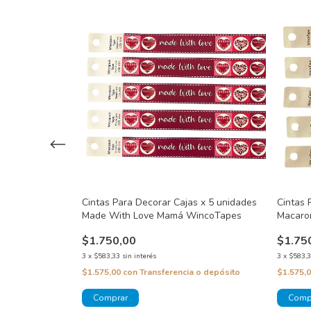
s x 5 unidades
Cintas Para Decorar Cajas x 5 unidades
Cintas 
pes
Made With Love Mamá WincoTapes
Macaro
$1.750,00
$1.75
3
x
$583,33
sin interés
3
x
$583,
 o depósito
$1.575,00
con
Transferencia o depósito
$1.575,