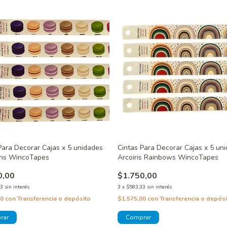
Para Decorar Cajas x 5 unidades
Cintas Para Decorar Cajas x 5 un
ns WincoTapes
Arcoiris Rainbows WincoTapes
0,00
$1.750,00
33
sin interés
3
x
$583,33
sin interés
00
con
Transferencia o depósito
$1.575,00
con
Transferencia o depósi