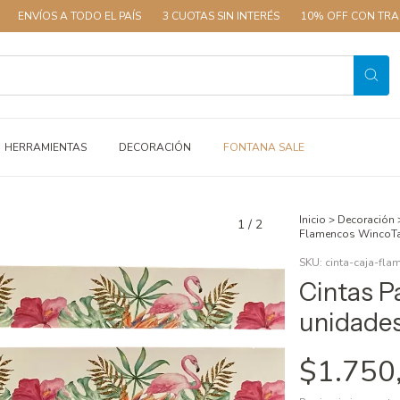
A TODO EL PAÍS
3 CUOTAS SIN INTERÉS
10% OFF CON TRANSFERENCI
HERRAMIENTAS
DECORACIÓN
FONTANA SALE
Inicio
>
Decoración
1
/
2
Flamencos WincoT
SKU:
cinta-caja-fla
Cintas P
unidade
$1.750