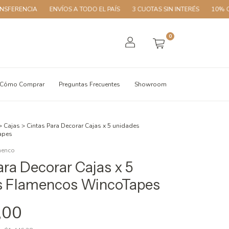
A
ENVÍOS A TODO EL PAÍS
3 CUOTAS SIN INTERÉS
10% OFF CON T
0
Cómo Comprar
Preguntas Frecuentes
Showroom
>
Cajas
>
Cintas Para Decorar Cajas x 5 unidades
apes
menco
ara Decorar Cajas x 5
s Flamencos WincoTapes
,00