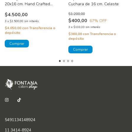
20x16 cm. Hand Crafted
Cuchara de 16 cm. Celeste
Specials
$4.500,00
$1.200,00
$400,00
67
% OFF
3
x
$1.500,00
sin interés
3
x
$133,33
sin interés
$4.050,00
con
Transferencia o
depósito
$360,00
con
Transferencia o
depósito
5491134148924
11 3414-8924