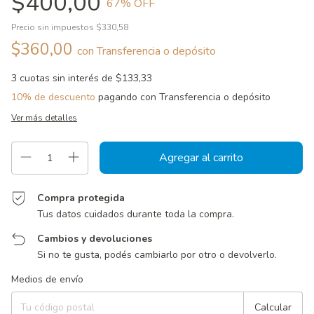
$400,00
67
% OFF
Precio sin impuestos
$330,58
$360,00
con
Transferencia o depósito
3
cuotas sin interés de
$133,33
10% de descuento
pagando con Transferencia o depósito
Ver más detalles
Compra protegida
Tus datos cuidados durante toda la compra.
Cambios y devoluciones
Si no te gusta, podés cambiarlo por otro o devolverlo.
Entregas para el CP:
Cambiar CP
Medios de envío
Calcular