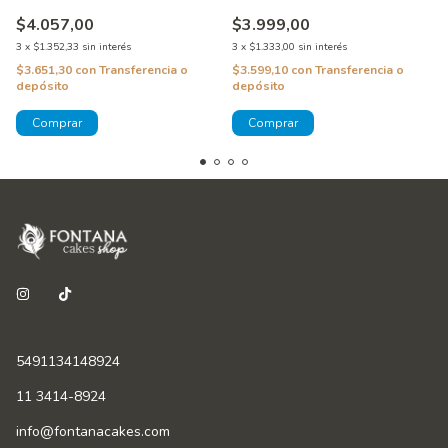
$4.057,00
$3.999,00
3
x
$1.352,33
sin interés
3
x
$1.333,00
sin interés
$3.651,30
con
Transferencia o
$3.599,10
con
Transferencia o
depósito
depósito
5491134148924
11 3414-8924
info@fontanacakes.com