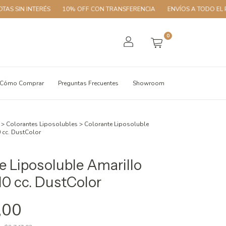
SIN INTERÉS
10% OFF CON TRANSFERENCIA
ENVÍOS A TODO EL PAÍS
0
Cómo Comprar
Preguntas Frecuentes
Showroom
>
Colorantes Liposolubles
>
Colorante Liposoluble
0 cc. DustColor
e Liposoluble Amarillo
10 cc. DustColor
,00