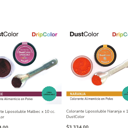
Colorante Liposoluble Naranja x 1
te Liposoluble Malbec x 10 cc.
DustColor
lor
$3.334,00
4,00