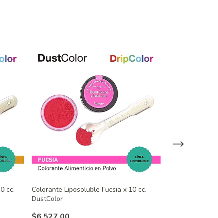
0 cc.
Colorante Liposoluble Fucsia x 10 cc.
Colorante Lipos
DustColor
DustColor
$6.527,00
$3.334,00