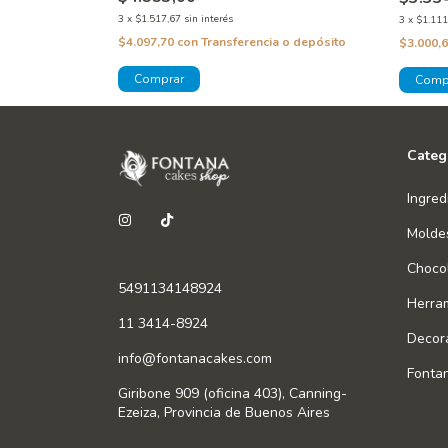
3
x
$1.517,67
sin interés
3
x
$1.111
$4.097,70
con
Transferencia o depósito
 o depósito
$3.000,
Categ
Ingred
Molde
Chocol
5491134148924
Herra
11 3414-8924
Decor
info@fontanacakes.com
Fonta
Giribone 909 (oficina 403), Canning-
Ezeiza, Provincia de Buenos Aires