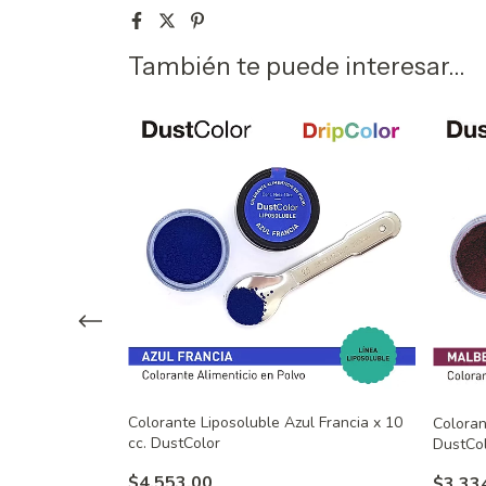
También te puede interesar...
Colorante Liposoluble Azul Francia x 10
emolacha x 10
Coloran
cc. DustColor
DustCo
$4.553,00
$3.33