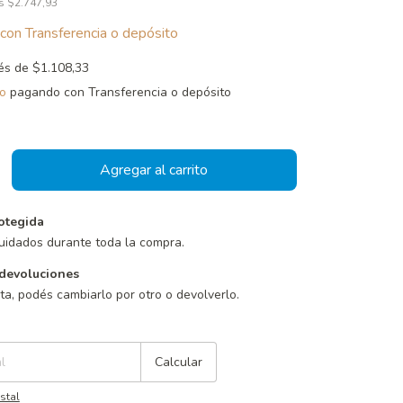
os
$2.747,93
con
Transferencia o depósito
rés de
$1.108,33
o
pagando con Transferencia o depósito
otegida
uidados durante toda la compra.
devoluciones
sta, podés cambiarlo por otro o devolverlo.
Cambiar CP
Calcular
stal