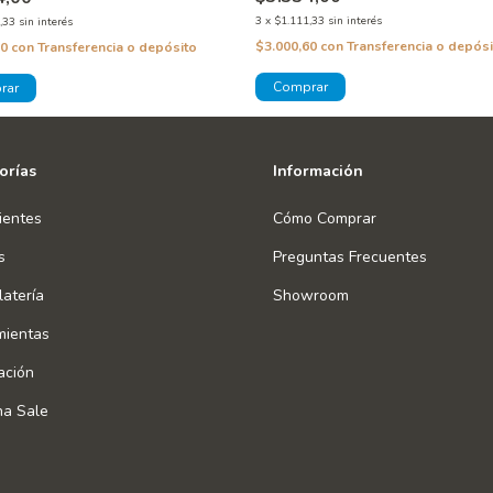
3
x
$1.111,33
sin interés
,33
sin interés
$3.000,60
con
Transferencia o depósi
60
con
Transferencia o depósito
orías
Información
ientes
Cómo Comprar
s
Preguntas Frecuentes
atería
Showroom
mientas
ación
na Sale