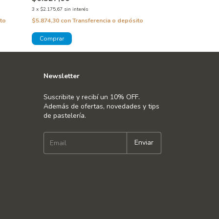
3
x
$2.175,67
sin interés
3
x
$1.111,33
sin inte
to
$5.874,30
con
Transferencia o depósito
$3.000,60
con
Tra
Newsletter
Suscribite y recibí un 10% OFF.
Además de ofertas, novedades y tips
de pastelería.