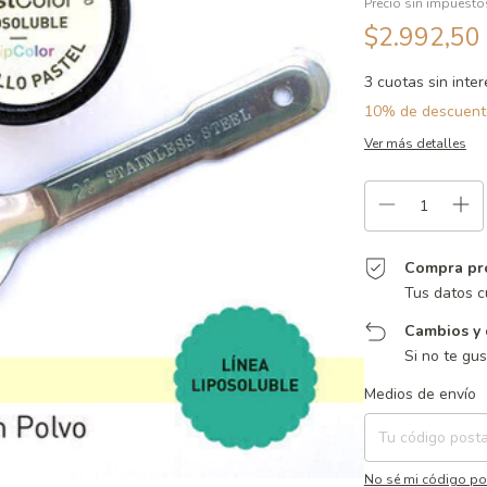
Precio sin impuest
$2.992,50
3
cuotas sin inte
10% de descuent
Ver más detalles
Compra pr
Tus datos c
Cambios y 
Si no te gu
Entregas para el CP:
Medios de envío
No sé mi código po