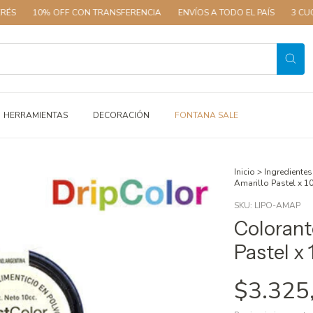
10% OFF CON TRANSFERENCIA
ENVÍOS A TODO EL PAÍS
3 CUOTAS 
HERRAMIENTAS
DECORACIÓN
FONTANA SALE
Inicio
>
Ingredientes
Amarillo Pastel x 1
SKU:
LIPO-AMAP
Colorant
Pastel x 
$3.325