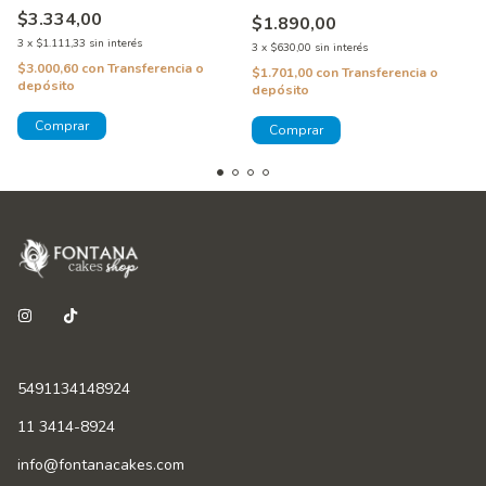
$3.334,00
$1.890,00
3
x
$1.111,33
sin interés
3
x
$630,00
sin interés
$3.000,60
con
Transferencia o
$1.701,00
con
Transferencia o
depósito
depósito
5491134148924
11 3414-8924
info@fontanacakes.com