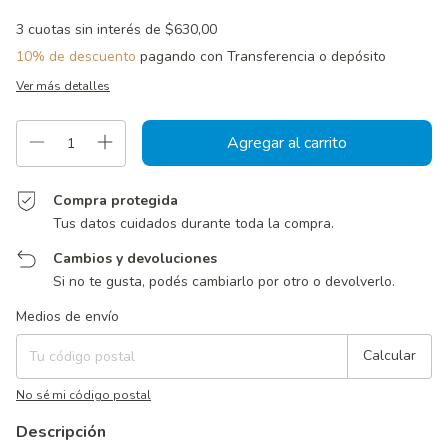
3
cuotas sin interés de
$630,00
10% de descuento
pagando con Transferencia o depósito
Ver más detalles
Compra protegida
Tus datos cuidados durante toda la compra.
Cambios y devoluciones
Si no te gusta, podés cambiarlo por otro o devolverlo.
Entregas para el CP:
Cambiar CP
Medios de envío
Calcular
No sé mi código postal
Descripción