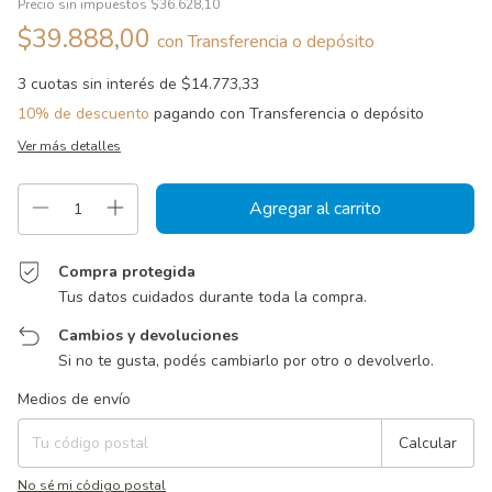
Precio sin impuestos
$36.628,10
$39.888,00
con
Transferencia o depósito
3
cuotas sin interés de
$14.773,33
10% de descuento
pagando con Transferencia o depósito
Ver más detalles
Compra protegida
Tus datos cuidados durante toda la compra.
Cambios y devoluciones
Si no te gusta, podés cambiarlo por otro o devolverlo.
Entregas para el CP:
Cambiar CP
Medios de envío
Calcular
No sé mi código postal