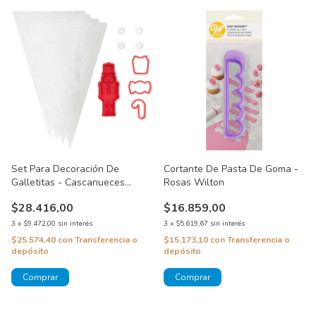
Set Para Decoración De
Cortante De Pasta De Goma -
Galletitas - Cascanueces
Rosas Wilton
Wilton
$28.416,00
$16.859,00
3
x
$9.472,00
sin interés
3
x
$5.619,67
sin interés
$25.574,40
con
Transferencia o
$15.173,10
con
Transferencia o
depósito
depósito