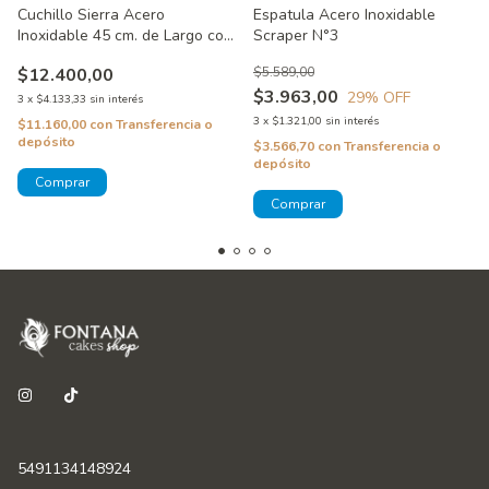
Cuchillo Sierra Acero
Espatula Acero Inoxidable
Inoxidable 45 cm. de Largo con
Scraper N°3
Mango de Madera
$12.400,00
$5.589,00
$3.963,00
29
% OFF
3
x
$4.133,33
sin interés
3
x
$1.321,00
sin interés
$11.160,00
con
Transferencia o
depósito
$3.566,70
con
Transferencia o
depósito
5491134148924